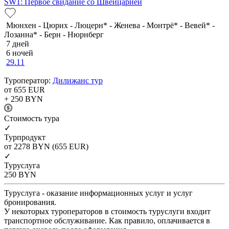
SW1: Первое свидание со Швейцарией
Мюнхен - Цюрих - Люцерн* - Женева - Монтрё* - Вевей* -
Лозанна* - Берн - Нюрнберг
7 дней
6 ночей
29.11
Туроператор:
Дилижанс тур
от 655
EUR
+ 250
BYN
Cтоимость тура
✓
Турпродукт
от 2278
BYN
(655 EUR)
✓
Туруслуга
250
BYN
Туруслуга - оказание информационных услуг и услуг
бронирования.
У некоторых туроператоров в стоимость туруслуги входит
транспортное обслуживание. Как правило, оплачивается в