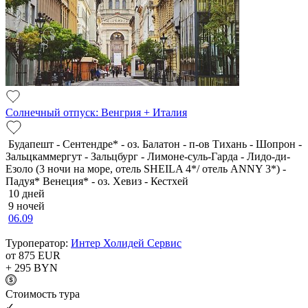
Солнечный отпуск: Венгрия + Италия
Будапешт - Сентендре* - оз. Балатон - п-ов Тихань - Шопрон -
Зальцкаммергут - Зальцбург - Лимоне-суль-Гарда - Лидо-ди-
Езоло (3 ночи на море, отель SHEILA 4*/ отель ANNY 3*) -
Падуя* Венеция* - оз. Хевиз - Кестхей
10 дней
9 ночей
06.09
Туроператор:
Интер Холидей Сервис
от 875
EUR
+ 295
BYN
Cтоимость тура
✓