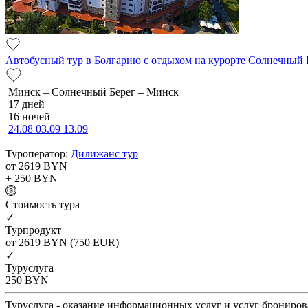
Автобусный тур в Болгарию с отдыхом на курорте Солнечный 
Минск – Солнечный Берег – Минск
17 дней
16 ночей
24.08
03.09
13.09
Туроператор:
Дилижанс тур
от 2619
BYN
+ 250
BYN
Cтоимость тура
✓
Турпродукт
от 2619
BYN
(750 EUR)
✓
Туруслуга
250
BYN
Туруслуга - оказание информационных услуг и услуг брониров