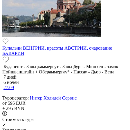
Купальни ВЕНГРИИ, красоты АВСТРИИ, очарование
БАВАРИИ
Будапешт - Зальцкаммергут - Зальцбург - Мюнхен - замок
Нойшванштайн + Обераммергау* - Пассау - Дьор - Вена
7 дней
6 ночей
27.09
Туроператор:
Интер Холидей Сервис
от 595
EUR
+ 295
BYN
Cтоимость тура
✓