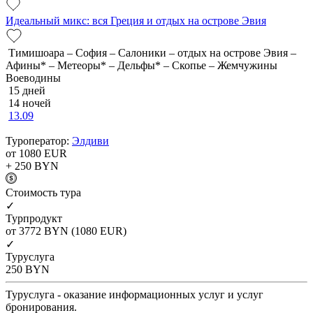
Идеальный микс: вся Греция и отдых на острове Эвия
Тимишоара – София – Салоники – отдых на острове Эвия –
Афины* – Метеоры* – Дельфы* – Скопье – Жемчужины
Воеводины
15 дней
14 ночей
13.09
Туроператор:
Элдиви
от 1080
EUR
+ 250
BYN
Cтоимость тура
✓
Турпродукт
от 3772
BYN
(1080 EUR)
✓
Туруслуга
250
BYN
Туруслуга - оказание информационных услуг и услуг
бронирования.