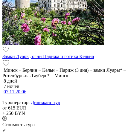
Замки Луары, огни Парижа и готика Кёльна
Минск – Берлин – Кёльн – Париж (3 дня) – замки Луары* –
Ротенбург-на-Таубере* – Минск
8 дней
7 ночей
07.11
20.06
Туроператор:
Дилижанс тур
от 615
EUR
+ 250
BYN
Cтоимость тура
✓