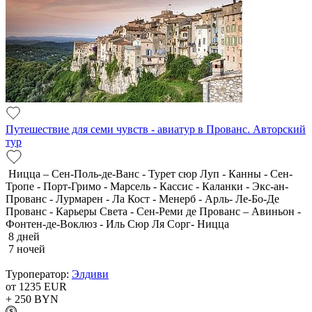
Путешествие для семи чувств - авиатур в Прованс. Авторский
тур
Ницца – Сен-Поль-де-Ванс - Турет сюр Луп - Канны - Сен-
Тропе - Порт-Гримо - Марсель - Кассис - Каланки - Экс-ан-
Прованс - Лурмарен - Ла Кост - Менерб - Арль- Ле-Бо-Де
Прованс - Карьеры Света - Сен-Реми де Прованс – Авиньон -
Фонтен-де-Воклюз - Иль Сюр Ля Сорг- Ницца
8 дней
7 ночей
Туроператор:
Элдиви
от 1235
EUR
+ 250
BYN