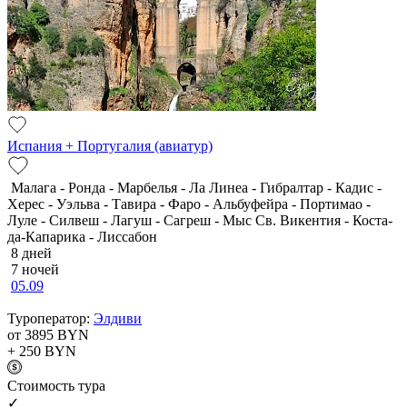
Испания + Португалия (авиатур)
Малага - Ронда - Марбелья - Ла Линеа - Гибралтар - Кадис -
Херес - Уэльва - Тавира - Фаро - Альбуфейра - Портимао -
Луле - Силвеш - Лагуш - Сагреш - Мыс Св. Викентия - Коста-
да-Капарика - Лиссабон
8 дней
7 ночей
05.09
Туроператор:
Элдиви
от 3895
BYN
+ 250
BYN
Cтоимость тура
✓