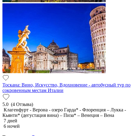
Тоскана: Вино, Искусство, Вдохновение - автобусный тур по
сокровенным местам Италии
5.0
(4 Отзыва)
Клагенфурт - Верона - озеро Гарда* - Флоренция – Лукка -
Кьянти* (дегустация вина) – Пиза* – Венеция – Вена
7 дней
6 ночей