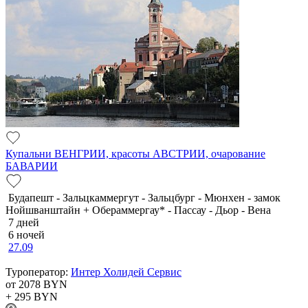
Купальни ВЕНГРИИ, красоты АВСТРИИ, очарование
БАВАРИИ
Будапешт - Зальцкаммергут - Зальцбург - Мюнхен - замок
Нойшванштайн + Обераммергау* - Пассау - Дьор - Вена
7 дней
6 ночей
27.09
Туроператор:
Интер Холидей Сервис
от 2078
BYN
+ 295
BYN