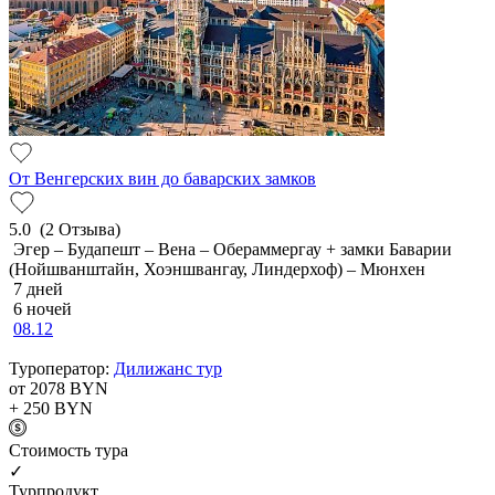
От Венгерских вин до баварских замков
5.0
(2 Отзыва)
Эгер – Будапешт – Вена – Обераммергау + замки Баварии
(Нойшванштайн, Хоэншвангау, Линдерхоф) – Мюнхен
7 дней
6 ночей
08.12
Туроператор:
Дилижанс тур
от 2078
BYN
+ 250
BYN
Cтоимость тура
✓
Турпродукт