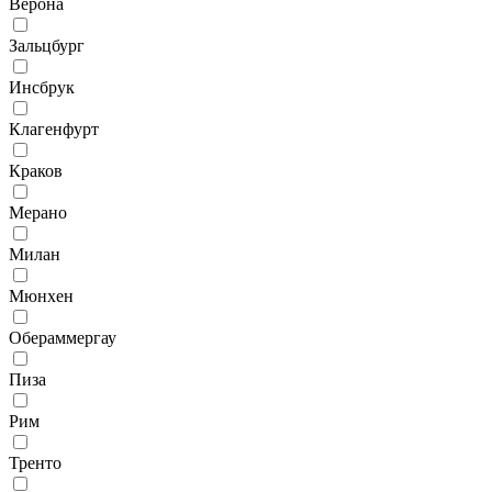
Верона
Зальцбург
Инсбрук
Клагенфурт
Краков
Мерано
Милан
Мюнхен
Обераммергау
Пиза
Рим
Тренто