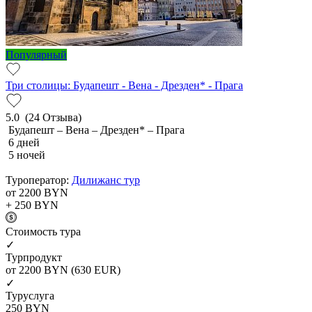
Популярный
Три столицы: Будапешт - Вена - Дрезден* - Прага
5.0
(24 Отзыва)
Будапешт – Вена – Дрезден* – Прага
6 дней
5 ночей
Туроператор:
Дилижанс тур
от 2200
BYN
+ 250
BYN
Cтоимость тура
✓
Турпродукт
от 2200
BYN
(630 EUR)
✓
Туруслуга
250
BYN