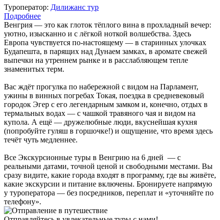
Туроператор:
Дилижанс тур
Подробнее
Венгрия — это как глоток тёплого вина в прохладный вечер:
уютно, изысканно и с лёгкой ноткой волшебства. Здесь
Европа чувствуется по-настоящему — в старинных улочках
Будапешта, в парящих над Дунаем замках, в аромате свежей
выпечки на утреннем рынке и в расслабляющем тепле
знаменитых терм.
Вас ждёт прогулка по набережной с видом на Парламент,
ужины в винных погребах Токая, поездка в средневековый
городок Эгер с его легендарным замком и, конечно, отдых в
термальных водах — с чашкой травяного чая и видом на
купола. А ещё — дружелюбные люди, вкуснейшая кухня
(попробуйте гуляш в горшочке!) и ощущение, что время здесь
течёт чуть медленнее.
Все Экскурсионные туры в Венгрию на 6 дней — с
реальными датами, точной ценой и свободными местами. Вы
сразу видите, какие города входят в программу, где вы живёте,
какие экскурсии и питание включены. Бронируете напрямую
у туроператора — без посредников, переплат и «уточняйте по
телефону».
Отправляйтесь в увлекательные туры с нами!