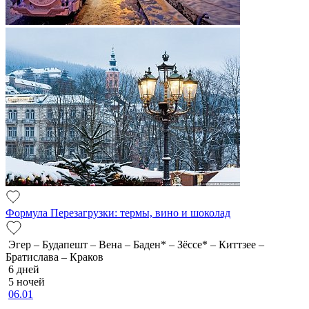
Формула Перезагрузки: термы, вино и шоколад
Эгер – Будапешт – Вена – Баден* – Зёссе* – Киттзее –
Братислава – Краков
6 дней
5 ночей
06.01