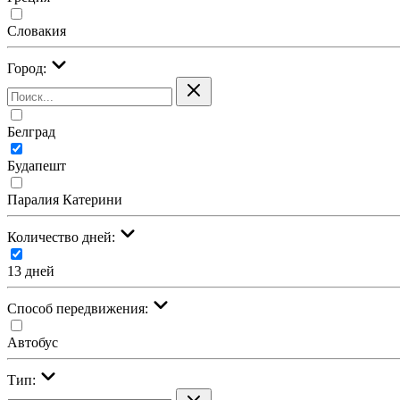
Словакия
Город:
Белград
Будапешт
Паралия Катерини
Количество дней:
13 дней
Cпособ передвижения:
Автобус
Тип: