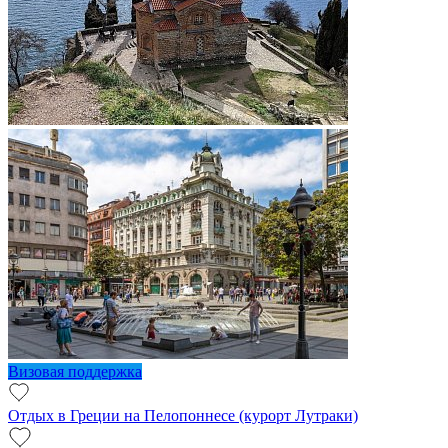
Визовая поддержка
Отдых в Греции на Пелопоннесе (курорт Лутраки)