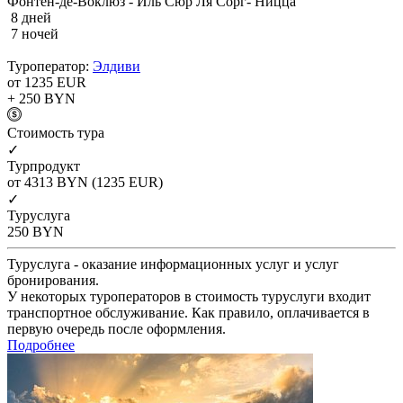
Фонтен-де-Воклюз - Иль Сюр Ля Сорг- Ницца
8 дней
7 ночей
Туроператор:
Элдиви
от 1235
EUR
+ 250
BYN
Cтоимость тура
✓
Турпродукт
от 4313
BYN
(1235 EUR)
✓
Туруслуга
250
BYN
Туруслуга - оказание информационных услуг и услуг
бронирования.
У некоторых туроператоров в стоимость туруслуги входит
транспортное обслуживание. Как правило, оплачивается в
первую очередь после оформления.
Подробнее