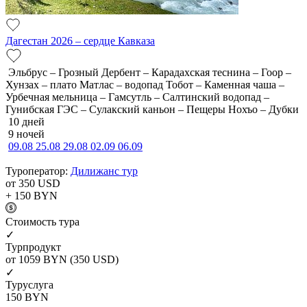
Дагестан 2026 – сердце Кавказа
Эльбрус – Грозный Дербент – Карадахская теснина – Гоор –
Хунзах – плато Матлас – водопад Тобот – Каменная чаша –
Урбечная мельница – Гамсутль – Салтинский водопад –
Гунибская ГЭС – Сулакский каньон – Пещеры Нохъо – Дубки
10 дней
9 ночей
09.08
25.08
29.08
02.09
06.09
Туроператор:
Дилижанс тур
от 350
USD
+ 150
BYN
Cтоимость тура
✓
Турпродукт
от 1059
BYN
(350 USD)
✓
Туруслуга
150
BYN