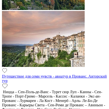
Путешествие для семи чувств - авиатур в Прованс. Авторский
тур
Ницца – Сен-Поль-де-Ванс - Турет сюр Луп - Канны - Сен-
Тропе - Порт-Гримо - Марсель - Кассис - Каланки - Экс-ан-
Прованс - Лурмарен - Ла Кост - Менерб - Арль- Ле-Бо-Де
Прованс - Карьеры Света - Сен-Реми де Прованс – Авиньон -