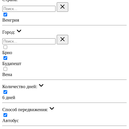
Венгрия
Город:
Брно
Будапешт
Вена
Количество дней:
6 дней
Cпособ передвижения:
Автобус