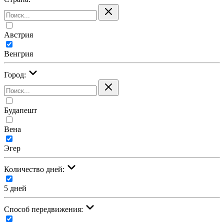
Австрия
Венгрия
Город:
Будапешт
Вена
Эгер
Количество дней:
5 дней
Cпособ передвижения: