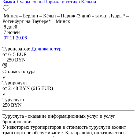
Замки Луары, огни Парижа и готика Кёльна
Минск – Берлин – Кёльн – Париж (3 дня) – замки Луары* –
Ротенбург-на-Таубере* – Минск
8 дней
7 ночей
07.11
20.06
Туроператор:
Дилижанс тур
от 615
EUR
+ 250
BYN
Cтоимость тура
✓
Турпродукт
от 2148
BYN
(615 EUR)
✓
Туруслуга
250
BYN
Туруслуга - оказание информационных услуг и услуг
бронирования.
У некоторых туроператоров в стоимость туруслуги входит
транспортное обслуживание. Как правило, оплачивается в