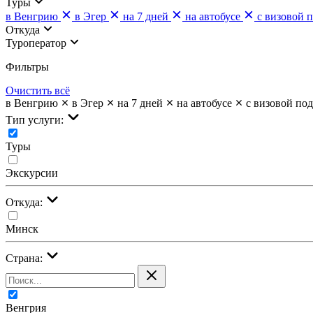
Туры
в Венгрию
в Эгер
на 7 дней
на автобусе
с визовой 
Откуда
Туроператор
Фильтры
Очистить всё
в Венгрию
в Эгер
на 7 дней
на автобусе
с визовой по
Тип услуги:
Туры
Экскурсии
Откуда:
Минск
Страна:
Венгрия