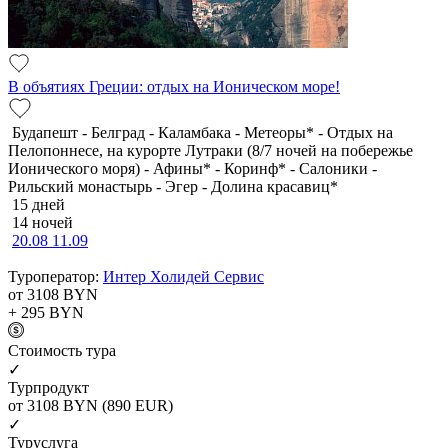
В объятиях Греции: отдых на Ионическом море!
Будапешт - Белград - Каламбака - Метеоры* - Отдых на
Пелопоннесе, на курорте Лутраки (8/7 ночей на побережье
Ионического моря) - Афины* - Коринф* - Салоники -
Рильский монастырь - Эгер - Долина красавиц*
15 дней
14 ночей
20.08
11.09
Туроператор:
Интер Холидей Сервис
от 3108
BYN
+ 295
BYN
Cтоимость тура
✓
Турпродукт
от 3108
BYN
(890 EUR)
✓
Туруслуга