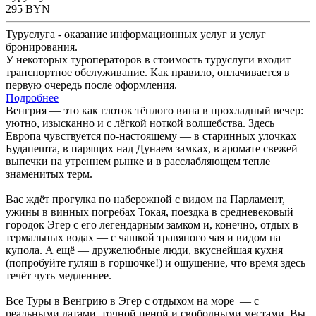
295
BYN
Туруслуга - оказание информационных услуг и услуг
бронирования.
У некоторых туроператоров в стоимость туруслуги входит
транспортное обслуживание. Как правило, оплачивается в
первую очередь после оформления.
Подробнее
Венгрия — это как глоток тёплого вина в прохладный вечер:
уютно, изысканно и с лёгкой ноткой волшебства. Здесь
Европа чувствуется по-настоящему — в старинных улочках
Будапешта, в парящих над Дунаем замках, в аромате свежей
выпечки на утреннем рынке и в расслабляющем тепле
знаменитых терм.
Вас ждёт прогулка по набережной с видом на Парламент,
ужины в винных погребах Токая, поездка в средневековый
городок Эгер с его легендарным замком и, конечно, отдых в
термальных водах — с чашкой травяного чая и видом на
купола. А ещё — дружелюбные люди, вкуснейшая кухня
(попробуйте гуляш в горшочке!) и ощущение, что время здесь
течёт чуть медленнее.
Все Туры в Венгрию в Эгер с отдыхом на море — с
реальными датами, точной ценой и свободными местами. Вы