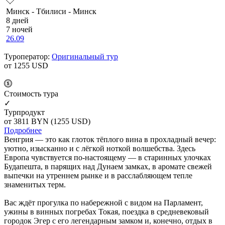
Минск - Тбилиси - Минск
8 дней
7 ночей
26.09
Туроператор:
Оригинальный тур
от 1255
USD
Cтоимость тура
✓
Турпродукт
от 3811
BYN
(1255 USD)
Подробнее
Венгрия — это как глоток тёплого вина в прохладный вечер:
уютно, изысканно и с лёгкой ноткой волшебства. Здесь
Европа чувствуется по-настоящему — в старинных улочках
Будапешта, в парящих над Дунаем замках, в аромате свежей
выпечки на утреннем рынке и в расслабляющем тепле
знаменитых терм.
Вас ждёт прогулка по набережной с видом на Парламент,
ужины в винных погребах Токая, поездка в средневековый
городок Эгер с его легендарным замком и, конечно, отдых в