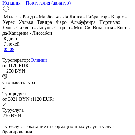
Испания + Португалия (авиатур)
Малага - Ронда - Марбелья - Ла Линеа - Гибралтар - Кадис -
Херес - Уэльва - Тавира - Фаро - Альбуфейра - Портимао -
Луле - Силвеш - Лагуш - Сагреш - Мыс Св. Викентия - Коста-
да-Капарика - Лиссабон
8 дней
7 ночей
05.09
Туроператор:
Элдиви
от 1120
EUR
+ 250
BYN
Cтоимость тура
✓
Турпродукт
от 3921
BYN
(1120 EUR)
✓
Туруслуга
250
BYN
Туруслуга - оказание информационных услуг и услуг
бронирования.