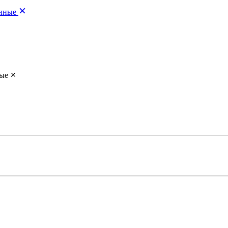
нные
ые