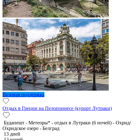
Визовая поддержка
Отдых в Греции на Пелопоннесе (курорт Лутраки)
Будапешт - Метеоры* - отдых в Лутраки (6 ночей) - Охрид/
Охридское озеро - Белград
13 дней
12 ночей