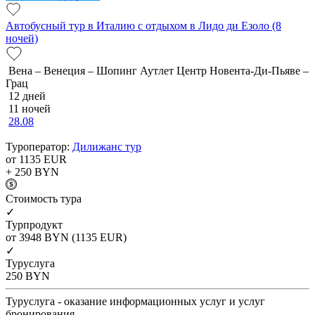
Автобусный тур в Италию с отдыхом в Лидо ди Езоло (8
ночей)
Вена – Венеция – Шопинг Аутлет Центр Новента-Ди-Пьяве –
Грац
12 дней
11 ночей
28.08
Туроператор:
Дилижанс тур
от 1135
EUR
+ 250
BYN
Cтоимость тура
✓
Турпродукт
от 3948
BYN
(1135 EUR)
✓
Туруслуга
250
BYN
Туруслуга - оказание информационных услуг и услуг
бронирования.