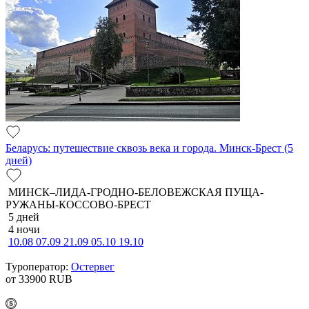
Беларусь: путешествие сквозь века и города. Минск-Брест (5
дней)
МИНСК–ЛИДА-ГРОДНО-БЕЛОВЕЖСКАЯ ПУЩА-
РУЖАНЫ-КОССОВО-БРЕСТ
5 дней
4 ночи
10.08
07.09
21.09
05.10
19.10
Туроператор:
Остервег
от 33900
RUB