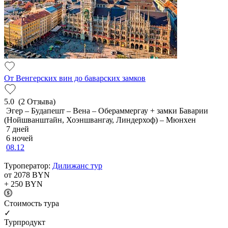
От Венгерских вин до баварских замков
5.0
(2 Отзыва)
Эгер – Будапешт – Вена – Обераммергау + замки Баварии
(Нойшванштайн, Хоэншвангау, Линдерхоф) – Мюнхен
7 дней
6 ночей
08.12
Туроператор:
Дилижанс тур
от 2078
BYN
+ 250
BYN
Cтоимость тура
✓
Турпродукт