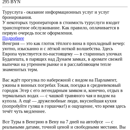
295
BYN
Туруслуга - оказание информационных услуг и услуг
бронирования.
У некоторых туроператоров в стоимость туруслуги входит
транспортное обслуживание. Как правило, оплачивается в
первую очередь после оформления.
Подробнее
Венгрия — это как глоток тёплого вина в прохладный вечер:
уютно, изысканно и с лёгкой ноткой волшебства. Здесь
Европа чувствуется по-настоящему — в старинных улочках
Будапешта, в парящих над Дунаем замках, в аромате свежей
выпечки на утреннем рынке и в расслабляющем тепле
знаменитых терм.
Вас ждёт прогулка по набережной с видом на Парламент,
ужины в винных погребах Токая, поездка в средневековый
городок Эгер с его легендарным замком и, конечно, отдых в
термальных водах — с чашкой травяного чая и видом на
купола. А ещё — дружелюбные люди, вкуснейшая кухня
(попробуйте гуляш в горшочке!) и ощущение, что время здесь
течёт чуть медленнее.
Все Туры в Венгрию в Вену на 7 дней на автобусе — с
реальными датами, точной ценой и свободными местами. Вы