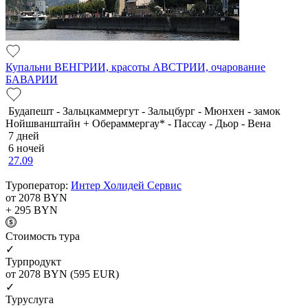
Купальни ВЕНГРИИ, красоты АВСТРИИ, очарование
БАВАРИИ
Будапешт - Зальцкаммергут - Зальцбург - Мюнхен - замок
Нойшванштайн + Обераммергау* - Пассау - Дьор - Вена
7 дней
6 ночей
27.09
Туроператор:
Интер Холидей Сервис
от 2078
BYN
+ 295
BYN
Cтоимость тура
✓
Турпродукт
от 2078
BYN
(595 EUR)
✓
Туруслуга