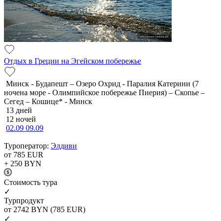
Отдых в Греции на Эгейском побережье
Минск - Будапешт – Озеро Охрид - Паралия Катерини (7
ночена море - Олимпийское побережье Пиерия) – Скопье –
Сегед – Кошице* - Минск
13 дней
12 ночей
02.09
09.09
Туроператор:
Элдиви
от 785
EUR
+ 250
BYN
Cтоимость тура
✓
Турпродукт
от 2742
BYN
(785 EUR)
✓