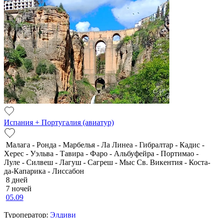
Испания + Португалия (авиатур)
Малага - Ронда - Марбелья - Ла Линеа - Гибралтар - Кадис -
Херес - Уэльва - Тавира - Фаро - Альбуфейра - Портимао -
Луле - Силвеш - Лагуш - Сагреш - Мыс Св. Викентия - Коста-
да-Капарика - Лиссабон
8 дней
7 ночей
05.09
Туроператор:
Элдиви