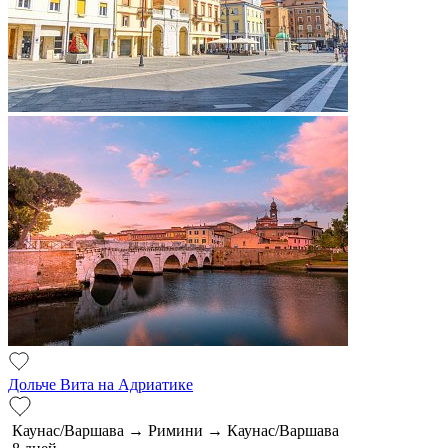
Дольче Вита на Адриатике
Каунас/Варшава → Римини → Каунас/Варшава