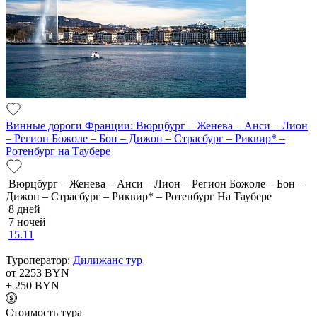
Винные дороги Франции: Вюрцбург – Женева – Анси – Лион
– Регион Божоле – Бон – Дижон – Страсбург – Риквир* –
Ротенбург на Таубере
Вюрцбург – Женева – Анси – Лион – Регион Божоле – Бон –
Дижон – Страсбург – Риквир* – Ротенбург На Таубере
8 дней
7 ночей
15.11
Туроператор:
Дилижанс тур
от 2253
BYN
+ 250
BYN
Cтоимость тура