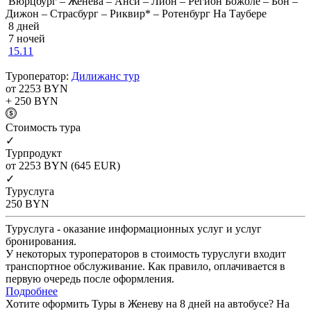
Вюрцбург – Женева – Анси – Лион – Регион Божоле – Бон –
Дижон – Страсбург – Риквир* – Ротенбург На Таубере
8 дней
7 ночей
15.11
Туроператор:
Дилижанс тур
от 2253
BYN
+ 250
BYN
Cтоимость тура
✓
Турпродукт
от 2253
BYN
(645 EUR)
✓
Туруслуга
250
BYN
Туруслуга - оказание информационных услуг и услуг
бронирования.
У некоторых туроператоров в стоимость туруслуги входит
транспортное обслуживание. Как правило, оплачивается в
первую очередь после оформления.
Подробнее
Хотите оформить Туры в Женеву на 8 дней на автобусе? На