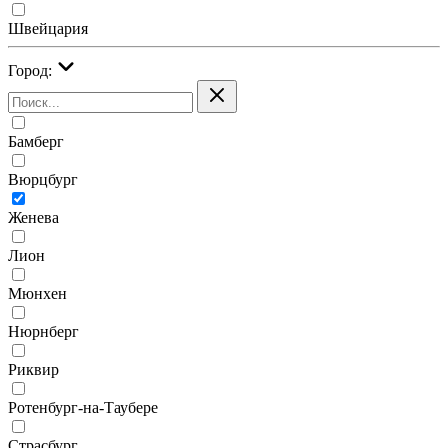
Швейцария
Город:
Бамберг
Вюрцбург
Женева
Лион
Мюнхен
Нюрнберг
Риквир
Ротенбург-на-Таубере
Страсбург