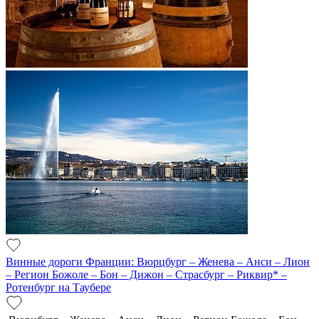
Винные дороги Франции: Вюрцбург – Женева – Анси – Лион
– Регион Божоле – Бон – Дижон – Страсбург – Риквир* –
Ротенбург на Таубере