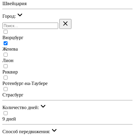
Швейцария
Город:
Вюрцбург
Женева
Лион
Риквир
Ротенбург-на-Таубере
Страсбург
Количество дней:
9 дней
Cпособ передвижения: