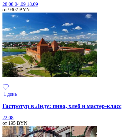
28.08
04.09
18.09
от 9307
BYN
1 день
Гастротур в Лиду: пиво, хлеб и мастер-класс
22.08
от 195
BYN