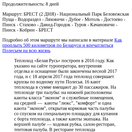
Продолжительность: 8 дней
Маршрут: БРЕСТ (2 ДНЯ) - Национальный Парк Беловежская
Пуща - Водораздел - Ляховичи - Дубое - Мотоль - Достоево -
Пинск - Стахово - Давид-Городок - Туров - Качановичи -
Пинск - Кобрин - БРЕСТ
Подробно об этом маршруте мы написали в материале
Как
проплыть 500 километров по Беларуси и впечатлиться
Полесьем на всю жизнь
Теплоход «Белая Русь» построен в 2016 году. Как
указано на сайте туроператора, внутренняя
отделка и оснащение были закончены весной 2017
года, и с 18 апреля 2017 года теплоход совершает
круизы по водному пути Полесья. 16 кают
теплохода в сумме вмещают до 30 пассажиров. На
теплоходе три палубы: на нижней расположены
каюты класса "эконом" и служебные помещения,
на средней — каюты "люкс", "комфорт" и одна
каюта "эконом", открытая кормовая часть палубы
со спуском на специальную площадку для купания
с борта теплохода, а также каюты экипажа. На
верхней палубе — ходовая рубка, салон-ресторан,
тентовая палуба. В ресторане теплохода