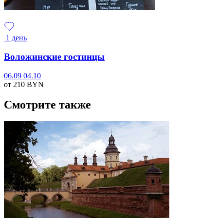
1 день
Воложинские гостинцы
06.09
04.10
от 210
BYN
Смотрите также