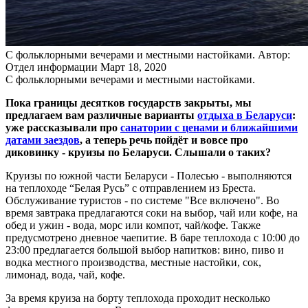
С фольклорными вечерами и местными настойками.
Автор:
Отдел информации
Март 18, 2020
С фольклорными вечерами и местными настойками.
Пока границы десятков государств закрыты, мы
предлагаем вам различные варианты
отдыха в Беларуси
:
уже рассказывали про
санатории с ценами и ближайшими
датами заездов
, а теперь речь пойдёт и вовсе про
диковинку - круизы по Беларуси. Слышали о таких?
Круизы по южной части Беларуси - Полесью - выполняются
на теплоходе “Белая Русь” с отправлением из Бреста.
Обслуживание туристов - по системе "Все включено". Во
время завтрака предлагаются соки на выбор, чай или кофе, на
обед и ужин - вода, морс или компот, чай/кофе. Также
предусмотрено дневное чаепитие. В баре теплохода с 10:00 до
23:00 предлагается большой выбор напитков: вино, пиво и
водка местного производства, местные настойки, сок,
лимонад, вода, чай, кофе.
За время круиза на борту теплохода проходит несколько