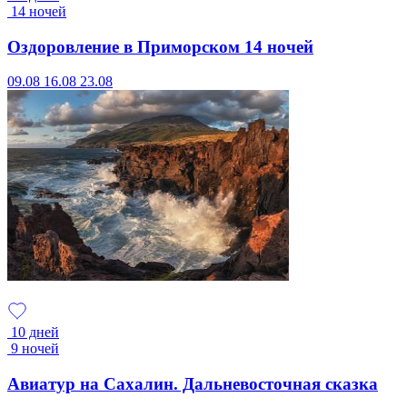
14 ночей
Оздоровление в Приморском 14 ночей
09.08
16.08
23.08
10 дней
9 ночей
Авиатур на Сахалин. Дальневосточная сказка