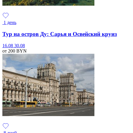
1 день
Тур на остров Ду: Сарья и Освейский круиз
16.08
30.08
от 200
BYN
8 дней