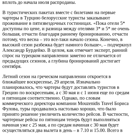
вплоть до начала июля распроданы.
В туристических пакетах вместе с билетами на первые
чартеры в Турцию белорусские туристы заказывают
проживание в пятизвездочных гостиницах. «Пока отели 5*
доступны по цене, и разница между отелями 3* и 5* не очень
большая, отчасти благодаря раннему бронированию, отчасти
потому, что весна – это все-таки начало сезона. Конечно, в
высокий сезон разбежка будет намного больше», – подчерк­нул
Александр Бурдейко. В целом, как отмечает эксперт, ранний
спрос на турецком направлении заметно не отличается от
предыдущих сезонов, а глубина бронирований достигает
сентября.
Летний сезон на греческом направлении откроется в
ближайшее воскресенье, 29 апреля. Изначально
планировалось, что чартеры будут доставлять туристов в
Грецию по воскресеньям, а с 30 мая и с 1 июня еще по средам
и пятницам соответственно. Однако, по словам
коммерческого директора компании Mouzenidis Travel Бориса
Фулова, туры продавались настолько хорошо, что было
принято решение увеличить количество рейсов. В частности,
чартерные рейсы по пятницам теперь будут выполняться
начиная уже с 25 мая, а по средам начиная с 30 мая будет
осуществляться два вылета в день – в 7.10 и 15.00. Всего в