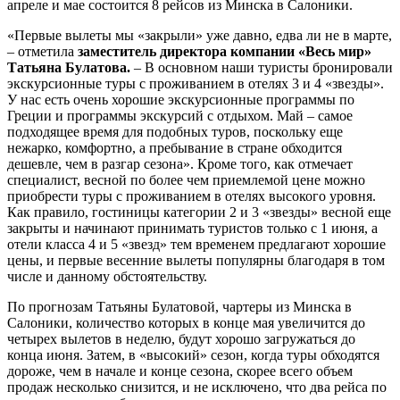
апреле и мае состоится 8 рейсов из Минска в Салоники.
«Первые вылеты мы «закрыли» уже давно, едва ли не в марте,
– отметила
заместитель директора компании «Весь мир»
Татьяна Булатова.
– В основном наши туристы бронировали
экскурсионные туры с проживанием в отелях 3 и 4 «звезды».
У нас есть очень хорошие экскурсионные программы по
Греции и программы экскурсий с отдыхом. Май – самое
подходящее время для подобных туров, поскольку еще
нежарко, комфортно, а пребывание в стране обходится
дешевле, чем в разгар сезона». Кроме того, как отмечает
специалист, весной по более чем приемлемой цене можно
приобрести туры с проживанием в отелях высокого уровня.
Как правило, гостиницы категории 2 и 3 «звезды» весной еще
закрыты и начинают принимать туристов только с 1 июня, а
отели класса 4 и 5 «звезд» тем временем предлагают хорошие
цены, и первые весенние вылеты популярны благодаря в том
числе и данному обстоятельству.
По прогнозам Татьяны Булатовой, чартеры из Минска в
Салоники, количество которых в конце мая увеличится до
четырех вылетов в неделю, будут хорошо загружаться до
конца июня. Затем, в «высокий» сезон, когда туры обходятся
дороже, чем в начале и конце сезона, скорее всего объем
продаж несколько снизится, и не исключено, что два рейса по