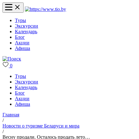
Туры
Экскурсии
Календарь
Блог
Акции
Афиша
0
Туры
Экскурсии
Календарь
Блог
Акции
Афиша
Главная
/
Новости о туризме Беларуси и мира
/
Весну продали. Осталось продать лето…