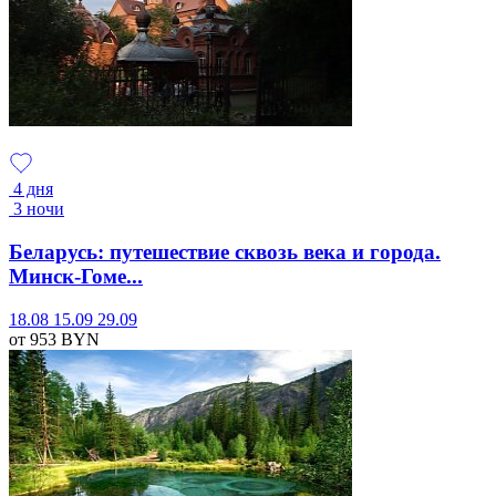
4 дня
3 ночи
Беларусь: путешествие сквозь века и города.
Минск-Гоме...
18.08
15.09
29.09
от 953
BYN