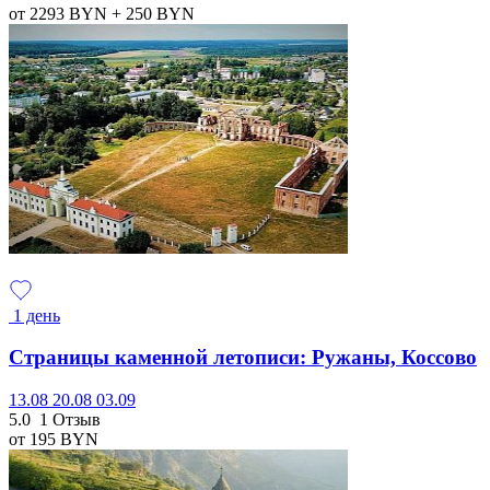
от 2293
BYN
+ 250
BYN
1 день
Страницы каменной летописи: Ружаны, Коссово
13.08
20.08
03.09
5.0
1 Отзыв
от 195
BYN