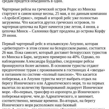
средам придется объединить в один.
Чартерные рейсы на греческий остров Родос из Минска
стартуют в самом конце весны, 25 мая, и по данным компании
«АэроБелСервис», первый и второй рейс уже полностью
загружены. Что касается других греческих островов, то
чартерная цепочка на Крит начнется уже летом, 4 июня, а
цепочка Минск – Салоники будет продлена до острова Корфу
29 июня.
Первый чартерный рейс в итальянскую Апулию, которая
«дебютирует» в этом сезоне на белорусском рынке, состоится
26 мая. Пока самолет, который доставит белорусских туристов
из Минска в Бари, загружен примерно на 40%. Однако, по
наблюдениям Александра Бурдейко, следующие рейсы
бронируются более активно. В основном туристы отдают
предпочтение турам с проживанием в гостиницах 4 «звезды»
и питанием по системе «полный пансион». Что касается
побережья, а в Апулии туристы могут выбрать отдых на
берегу Ионического или Адриатического моря, то на первых
вылетах по количеству бронирований лидирует Ионическое
море. «Во-первых, трансфер из аэропорта до Ионического
побережья короче, чем до Адриатического, и занимает,
соответственно, меньше времени. Во-вторых, на берегу
Ионического моря расположен наш базовый