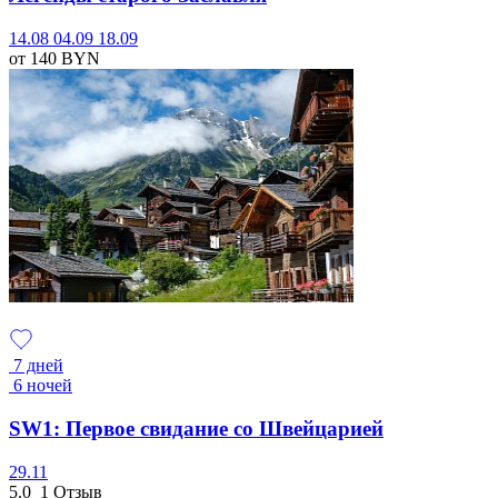
14.08
04.09
18.09
от 140
BYN
7 дней
6 ночей
SW1: Первое свидание со Швейцарией
29.11
5.0
1 Отзыв