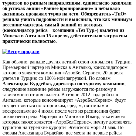
туристов по разным направлениям, единогласно заявляли
об успехах акции «Раннее бронирование» и небывало
активных продажах туров на лето. Обозреватель «ТиО»
решила узнать подробности и выяснила, что как минимум
весенние чартеры, самый ранний из которых
(консолидатор рейса – компания «Тез Тур») вылетел из
Минска в Анталью 15 апреля, действительно загружены
практически полностью.
Как обычно, раньше других летний сезон открылся в Турции.
Премь­ерный чартер из Минска в Анталью, консолидатором
которого является компания «АэроБелСервис», 20 апреля
улетел в Турцию со 100%-ной загрузкой. По словам
Александра Бурдейко, директора по туризму компании
,
следующие весенние рейсы загружаются по-разному в
зависимости от дня вылета. В сезоне 2012 года рейсы в
Анталью, которые консолидирует «АэроБелСервис», будут
осуществляться по вторникам, средам, пятницам и
воскресеньям до 4 июля, после чего из расписания будет
исключена среда. Чартеры из Минска в Измир, заказчиком
которых также является «АэроБелСервис», начнут доставлять
туристов на турецкие курорты Эгейского моря 21 мая. По
словам Александра Бурдейко, все места на первые рейсы