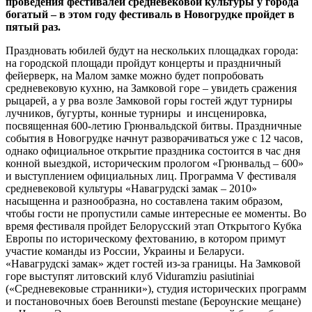
проведения фестивалей средневековой культуры у города
богатый – в этом году фестиваль в Новогрудке пройдет в
пятый раз.
Праздновать юбилей будут на нескольких площадках города:
на городской площади пройдут концерты и праздничный
фейерверк, на Малом замке можно будет попробовать
средневековую кухню, на Замковой горе – увидеть сражения
рыцарей, а у рва возле Замковой горы гостей ждут турниры
лучников, бугурты, конные турниры и инсценировка,
посвященная 600-летию Грюнвальдской битвы. Праздничные
события в Новогрудке начнут разворачиваться уже с 12 часов,
однако официальное открытие праздника состоится в час дня
конной выездкой, историческим прологом «Грюнвальд – 600»
и выступлением официальных лиц. Программа V фестиваля
средневековой культуры «Навагрудскі замак – 2010»
насыщенна и разнообразна, но составлена таким образом,
чтобы гости не пропустили самые интересные ее моменты. Во
время фестиваля пройдет Белорусский этап Открытого Кубка
Европы по историческому фехтованию, в котором примут
участие команды из России, Украины и Беларуси.
«Навагрудскі замак» ждет гостей из-за границы. На Замковой
горе выступят литовский клуб Viduramziu pasiutiniai
(«Средневековые странники»), студия исторических программ
и постановочных боев Berounsti mestane (Бероунские мещане)