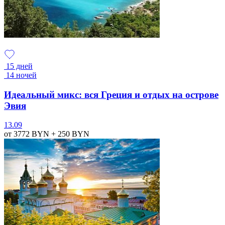
15 дней
14 ночей
Идеальный микс: вся Греция и отдых на острове
Эвия
13.09
от 3772
BYN
+ 250
BYN