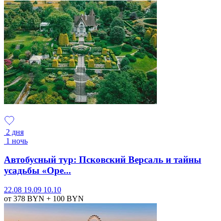
2 дня
1 ночь
Автобусный тур: Псковский Версаль и тайны
усадьбы «Оре...
22.08
19.09
10.10
от 378
BYN
+ 100
BYN