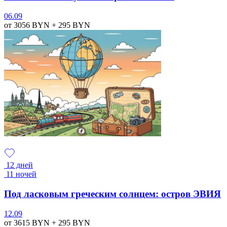
06.09
от 3056
BYN
+ 295
BYN
12 дней
11 ночей
Под ласковым греческим солнцем: остров ЭВИЯ
12.09
от 3615
BYN
+ 295
BYN