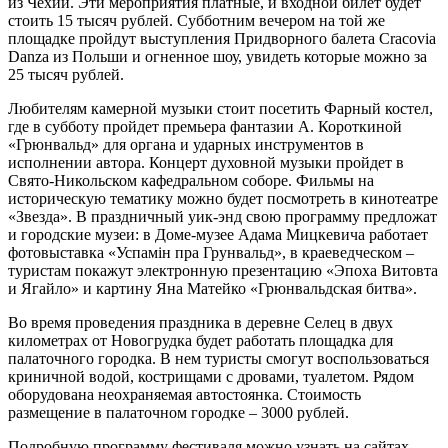
из Чехии. Эти мероприятия платные, и входной билет будет
стоить 15 тысяч рублей. Субботним вечером на той же
площадке пройдут выступления Придворного балета Cracovia
Danza из Польши и огненное шоу, увидеть которые можно за
25 тысяч рублей.
Любителям камерной музыки стоит посетить Фарный костел,
где в субботу пройдет премьера фантазии А. Короткиной
«Грюнвальд» для органа и ударных инструментов в
исполнении автора. Концерт духовной музыки пройдет в
Свято-Никольском кафедральном соборе. Фильмы на
историческую тематику можно будет посмотреть в кинотеатре
«Звезда». В праздничный уик-энд свою программу предложат
и городские музеи: в Доме-музее Адама Мицкевича работает
фотовыставка «Успамін пра Грунвальд», в краеведческом –
туристам покажут электронную презентацию «Эпоха Витовта
и Ягайло» и картину Яна Матейко «Грюнвальдская битва».
Во время проведения праздника в деревне Селец в двух
километрах от Новогрудка будет работать площадка для
палаточного городка. В нем туристы смогут воспользоваться
криничной водой, кострищами с дровами, туалетом. Рядом
оборудована неохраняемая автостоянка. Стоимость
размещение в палаточном городке – 3000 рублей.
Подробную программу фестиваля можно узнать на сайтах