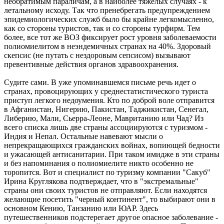
необратимым параличам, а в наиболее тяжелых случаях - к
летальному исходу. Так что пренебрегать предупреждением
эпидемиологических служб было бы крайне легкомысленно,
как со стороны туристов, так и со стороны турфирм. Тем
более, все тот же ВОЗ фиксирует рост уровня заболеваемости
полиомиелитом в неэндемичных странах на 40%. Здоровый
скепсис (не путать с нездоровым сепсисом) вызывают
превентивные действия органов здравоохранения.
Судите сами. В уже упоминавшемся письме речь идет о
странах, провоцирующих у среднестатистического туриста
приступ легкого недоумения. Кто по доброй воле отправится
в Афганистан, Нигерию, Пакистан, Таджикистан, Сенегал,
Либерию, Мали, Сьерра-Леоне, Мавританию или Чад? Из
всего списка лишь две страны ассоциируются с туризмом -
Индия и Непал. Остальные навевают мысли о
непрекращающихся гражданских войнах, вопиющей бедности
и ужасающей антисанитарии. При таком имидже в эти страны
и без напоминания о полиомиелите никто особенно не
торопится. Вот и специалист по туризму компании "Сакуб"
Ирина Круглякова подтверждает, что в "экстремальные"
страны они своих туристов не отправляют. Если находятся
желающие посетить "черный континент", то выбирают они в
основном Кению, Танзанию или ЮАР. Здесь
путешественников подстерегает другое опасное заболевание -