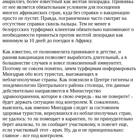
амариллез, более известный как желтая лихорадка. Прививка
от нее является обязательным условием для посещения
многих африканских стран, куда без справки о вакцинации
просто не пустят. Правда, пограничники часто смотрят на
отсутствие справки сквозь пальцы. Тем не менее в
белорусских турфирмах клиентам обязательно напоминают о
необходимости привиться против желтой лихорадки как
минимум за 10 дней до поездки в Африку.
Как известно, от полиомиелита прививают в детстве, и
ранняя вакцинация позволяет выработать длительный, а в
большинстве случаев и вовсе пожизненный иммунитет.
Поэтому не совсем понятно, зачем турфирмам информировать
Минздрав обо всех туристах, выезжающих в
неблагополучные страны. Как пояснили в Центре гигиены и
эпидемиологии Центрального района столицы, эти данные
действительно направляются в Министерство
здравоохранения, которое в свою очередь - вы не поверите! -
будет держать ситуацию под контролем. К сожалению,
выяснить, как именно Минздрав следит за состоянием
здоровья туристов, вернувшихся из неблагополучных стран,
не удалось: то ли помещает в карантин, то ли принудительно
берет анализы, то ли сообщает участковому, и повезет еще,
если участковый этот - врач. Ну, да и не принципиально:
главное - все под контролем.