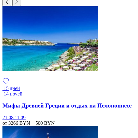
15 дней
14 ночей
Мифы Древней Греции и отдых на Пелопоннесе
21.08
11.09
от 3266
BYN
+ 500
BYN