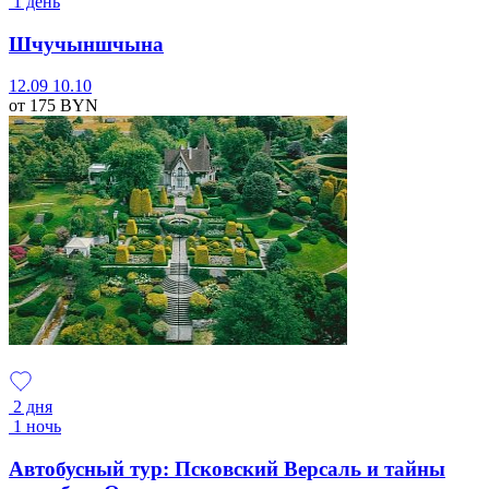
1 день
Шчучыншчына
12.09
10.10
от 175
BYN
2 дня
1 ночь
Автобусный тур: Псковский Версаль и тайны