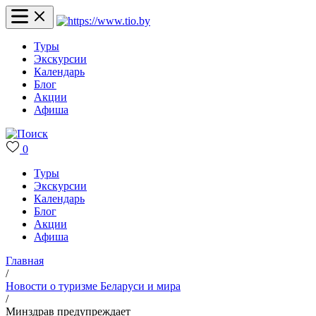
Туры
Экскурсии
Календарь
Блог
Акции
Афиша
0
Туры
Экскурсии
Календарь
Блог
Акции
Афиша
Главная
/
Новости о туризме Беларуси и мира
/
Минздрав предупреждает