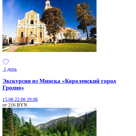
1 день
Экскурсия из Минска «Королевский город
Гродно»
15.08
22.08
29.08
от 216
BYN