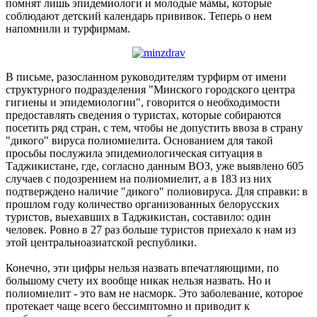
помнят лишь эпидемиологи и молодые мамы, которые
соблюдают детский календарь прививок. Теперь о нем
напомнили и турфирмам.
В письме, разосланном руководителям турфирм от имени
структурного подразделения "Минского городского центра
гигиены и эпидемиологии", говорится о необходимости
предоставлять сведения о туристах, которые собираются
посетить ряд стран, с тем, чтобы не допустить ввоза в страну
"дикого" вируса полиомиелита. Основанием для такой
просьбы послужила эпидемиологическая ситуация в
Таджикистане, где, согласно данным ВОЗ, уже выявлено 605
случаев с подозрением на полиомиелит, а в 183 из них
подтверждено наличие "дикого" полиовируса. Для справки: в
прошлом году количество организованных белорусских
туристов, выехавших в Таджикистан, составило: один
человек. Ровно в 27 раз больше туристов приехало к нам из
этой центральноазиатской республики.
Конечно, эти цифры нельзя назвать впечатляющими, по
большому счету их вообще никак нельзя назвать. Но и
полиомиелит - это вам не насморк. Это заболевание, которое
протекает чаще всего бессимптомно и приводит к