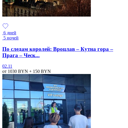
6 дней
5 ночей
По следам королей: Вроцлав – Кутна гора –
Прага – Ческ...
02.11
от 1030
BYN
+ 150
BYN