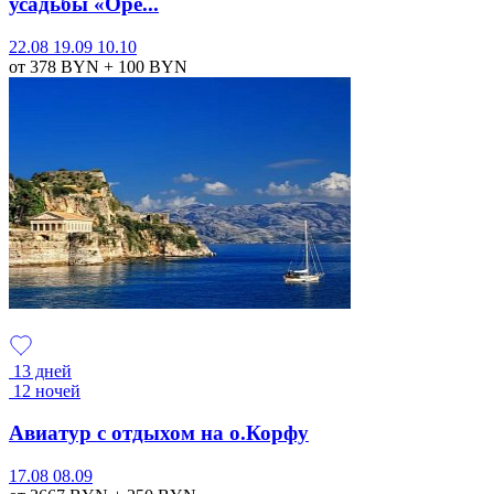
усадьбы «Оре...
22.08
19.09
10.10
от 378
BYN
+ 100
BYN
13 дней
12 ночей
Авиатур с отдыхом на о.Корфу
17.08
08.09