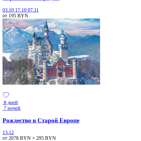
03.10
17.10
07.11
от 195
BYN
8 дней
7 ночей
Рождество в Старой Европе
13.12
от 2078
BYN
+ 295
BYN