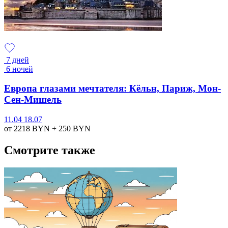
7 дней
6 ночей
Европа глазами мечтателя: Кёльн, Париж, Мон-
Сен-Мишель
11.04
18.07
от 2218
BYN
+ 250
BYN
Смотрите также