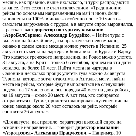
месяце, как правило, выше июльского, и туры распродаются
заранее. Этот сезон не стал исключением. «Традиционно
рейсы по основным направлениям на май и июнь были
заполнены на 100%, в июле – особенно после 10 числа –
самолеты загружались с трудом, а в августе спрос выровнялся,
– рассказывает
директор по туризму компании
«АэроБелСервис» Александр Бурдейко
. – Найти туры с
вылетом на ближайшие даты практически невозможно,
однако в самом конце месяца можно улететь в Испанию, 25
августа есть места на чартеры в Болгарию – в Бургас и Варну.
Что касается греческого направления, на Родос можно улететь
31 августа, а на Крит – только 6 сентября, причем на эти даты
осталось не более 10 мест. Найти места на чартеры в
Салоники несколько проще: улететь туда можно 22 августа.
Туристы, которые хотят отдохнуть в Анталье, могут найти
места на рейсы, которые будут выполняться на следующей
неделе: на 17 число осталось порядка 40 мест на двух рейсах,
на 19 августа – около 20 мест. А вот тем, кто собирается
отправиться в Тунис, придется планировать путешествие на
конец месяца: около 20 мест осталось на рейс, который
состоится 26 августа».
«Для августа, как правило, характерен высокий спрос на
основные направления, -- говорит
директор компании
«Аэротрэвел» Александр Працукевич
. – Например, 10