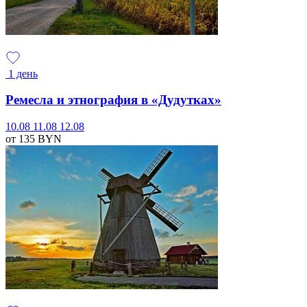
1 день
Ремесла и этнография в «Дудутках»
10.08
11.08
12.08
от 135
BYN