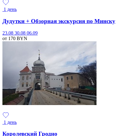
1 день
Дудутки + Обзорная экскурсия по Минску
23.08
30.08
06.09
от 170
BYN
1 день
Королевский Гродно