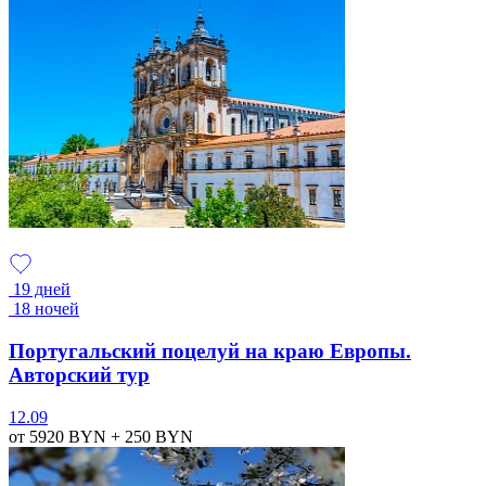
19 дней
18 ночей
Португальский поцелуй на краю Европы.
Авторский тур
12.09
от 5920
BYN
+ 250
BYN