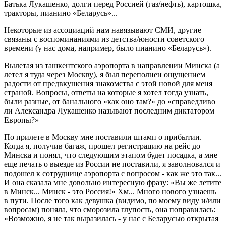
Батька Лукашенко, долги пе­ред Россией (газ/нефть), картошка,
тракторы, пианино «Беларусь»...
Некоторые из ассоциаций нам на­вязывают СМИ, другие
связаны с воспоминаниями из детства/юности советского
времени (у нас дома, на­пример, было пианино «Беларусь»).
Вылетая из ташкентского аэропор­та в направлении Минска (а
летел я туда через Москву), я был перепол­нен ощущением
радости от предвку­шения знакомства с этой новой для меня
страной. Вопросы, ответы на которые я хотел тогда узнать,
были разные, от банального «как оно там?» до «справедливо
ли Алексан­дра Лукашенко называют последним диктатором
Европы?»
По прилете в Москву мне постави­ли штамп о прибытии.
Когда я, полу­чив багаж, прошел регистрацию на рейс до
Минска и понял, что следу­ющим этапом будет посадка, а мне
еще печать о выезде из России не по­ставили, я заволновался и
подошел к сотруднице аэропорта с вопросом - как же это так...
И она сказала мне довольно интересную фразу: «Вы же летите
в Минск... Минск - это Рос­сия!» Хм... Много нового узнаешь
в пути. После того как девушка (види­мо, по моему виду и/или
вопросам) поняла, что сморозила глупость, она поправилась:
«Возможно, я не так выразилась - у нас с Беларусью от­крытая