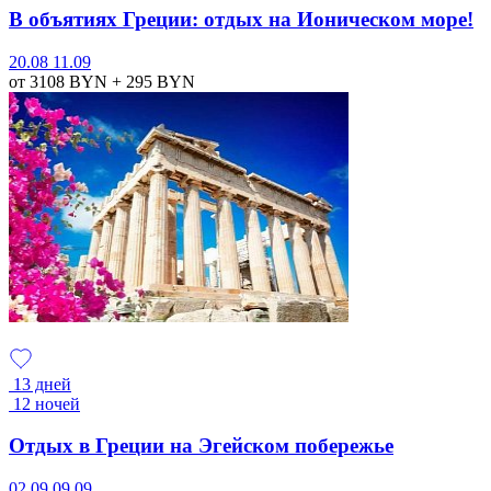
В объятиях Греции: отдых на Ионическом море!
20.08
11.09
от 3108
BYN
+ 295
BYN
13 дней
12 ночей
Отдых в Греции на Эгейском побережье
02.09
09.09