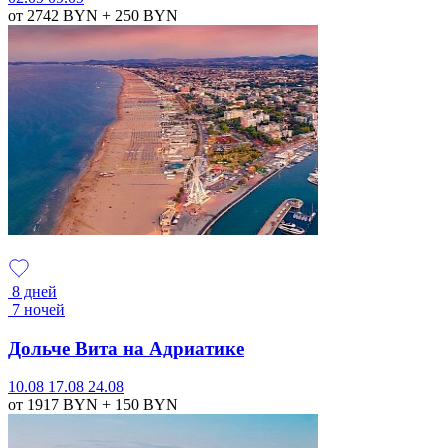
от 2742
BYN
+ 250
BYN
8 дней
7 ночей
Дольче Вита на Адриатике
10.08
17.08
24.08
от 1917
BYN
+ 150
BYN