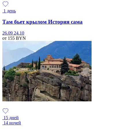
1 день
Там бьет крылом История сама
26.09
24.10
от 155
BYN
15 дней
14 ночей