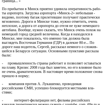
граница... »
По прибытии в Минск прият­но удивила оперативность рабо­
ты аэропорта. Загрузка аэропор­та «Минск-2» небольшая -
видимо, поэтому багаж прилетевшие получа­ют практически
мгновенно. Дороги в Минске тоже, нужно отметить, очень
неплохие, а дорога от аэропорта до отеля не хуже немецкого
автобана. Вообще, нужно сказать, что Минск очень похож на
немецкий город средней величины. Когда я нахо­дился в
Минске, мне показалось, что именно так должна была
выглядеть Восточная Германия (ГДР) в далекие 80-е... По
дороге наш водитель, Сергей, рассказал немного о сложив­
шейся в Беларуси ситуации. Основ­ными пунктами рассказа
были:
- промышленность страны рабо­тает и позволяет оставаться
на плаву. Кризис 2008 года был заметен, но его влияние было
не очень драмати­ческим. В настоящее время положе­ние снова
пришло в норму;
- компания против А. Лукашен­ко, проводимая
российскими СМИ, успешно блокируется местными вла­
стями;
- интернет-фильтрации нет, фильмы российских
каналов тео­ретически можно скачать с youtube. com, tfile.ru и