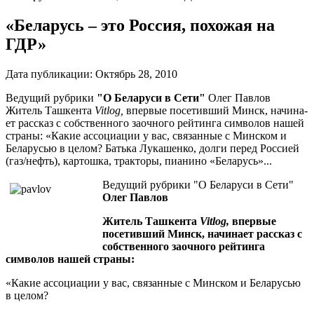
«Беларусь – это Россия, похожая на
ГДР»
Дата публикации:
Октябрь 28, 2010
Ведущий рубрики
"О Беларуси в Сети"
Олег Павлов
Житель Ташкента
Vitlog
,
впер­вые посетивший Минск, начина­
ет рассказ с собственного заоч­ного рейтинга символов нашей
страны: «Какие ассоциации у вас, связан­ные с Минском и
Беларусью в це­лом? Батька Лукашенко, долги пе­ред Россией
(газ/нефть), картошка, тракторы, пианино «Беларусь»...
Ведущий рубрики "О Беларуси в Сети"
Олег Павлов
Житель Ташкента
Vitlog
,
впер­вые
посетивший Минск, начина­ет рассказ с
собственного заоч­ного рейтинга
символов нашей страны:
«Какие ассоциации у вас, связан­ные с Минском и Беларусью
в це­лом?