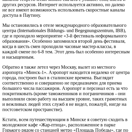
других ресурсов. Ин­тернет используется активно, но да­леко
не все имеют возможность ис­пользовать скоростные каналы
доступа в Паутину.
Мы остановились в отеле между­народного образовательного
цен­тра (Internationales Bildungs- und Begegnungszentrum, IBB),
где и про­ходило мероприятие «3-й фести­валь неформального
образования». Особенно запомнился второй день фестиваля,
когда в шесть смен про­ходили часовые мастер-классы, в
каждой смене по 6-8 тем. Этот день был особенно интересным
и насы­щенным.
Обратно я также летел через Мо­скву, вылет из местного
аэропорта «Минск-1». Аэропорт находится не­далеко от центра
города, построен был в сталинские времена. Выгля­дит
соответственно и совершенно не предназначен для приема
боль­шого числа пассажиров. Аэропорт и персонал есть за что
покритиковать (кроме таможенников и погранич­ников - они
выполняли свою рабо­ту на высшем уровне, таких грамот­ных
и вежливых людей этих служб я не видел, пожалуй, нигде на
постсо­ветском пространстве).
Кстати, всем путешествующим в Минске я советую сходить в
моло­дежное кафе «Жар-птица», распо­ложенное в парке
Горького рядом со станцией метро «Площадь Победы», где по