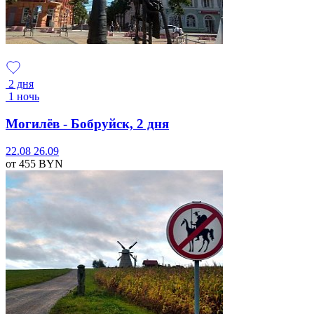
2 дня
1 ночь
Могилёв - Бобруйск, 2 дня
22.08
26.09
от 455
BYN