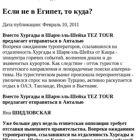
Если не в Египет, то куда?
Дата публикации:
Февраль 10, 2011
Вместо Хургады и Шарм-эль-Шейха
TEZ
TOUR
предлагает отправиться в Анталью
Вопреки ожиданиям туроператоров, ссылавшихся на
отдаленность Хургады и Шарм-эль-Шейха от Каира -
эпицентра горячих событий, волнения дошли и до
знаменитых курортов. Как следствие - отток туристов с
египетского направления и ли­хорадочные поиски альтерна­
тивы. На туристическом рынке произошла переориентация -
увеличился спрос на зимнюю Турцию, активно раскупается
отдых в ОАЭ, Таиланде, Индии и Вьетнаме.
Вместо Хургады и Шарм-эль-Шейха
TEZ
TOUR
предлагает отправиться в Анталью
Яна
ШИДЛОВСКАЯ
Уже больше двух недель египетская оппозиция требует
отставки нынеш­него правительства. Вопреки ожиданиям
туроператоров, ссылавшихся на отдаленность Хургады и