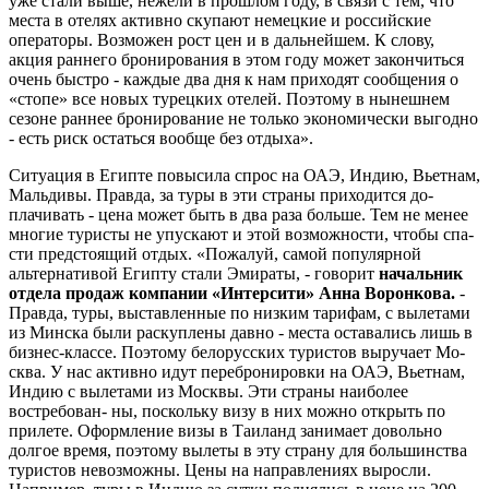
уже стали выше, нежели в прошлом году, в связи с тем, что
места в отелях активно скупают немецкие и рос­сийские
операторы. Возможен рост цен и в дальнейшем. К слову,
акция раннего бронирования в этом году может закон­читься
очень быстро - каждые два дня к нам приходят сообщения о
«стопе» все новых турецких отелей. Поэтому в ны­нешнем
сезоне раннее бронирование не только экономически выгодно
- есть риск остаться вообще без отдыха».
Ситуация в Египте повысила спрос на ОАЭ, Индию, Вьетнам,
Мальдивы. Прав­да, за туры в эти страны приходится до­
плачивать - цена может быть в два раза больше. Тем не менее
многие туристы не упускают и этой возможности, чтобы спа­
сти предстоящий отдых. «Пожалуй, са­мой популярной
альтернативой Египту стали Эмираты, - говорит
начальник
от­дела продаж компании «Интерсити» Анна Воронкова.
-
Правда, туры, выстав­ленные по низким тарифам, с вылетами
из Минска были раскуплены давно - ме­ста оставались лишь в
бизнес-классе. По­этому белорусских туристов выручает Мо­
сква. У нас активно идут перебронировки на ОАЭ, Вьетнам,
Индию с вылетами из Мо­сквы. Эти страны наиболее
востребован- ны, поскольку визу в них можно открыть по
прилете. Оформление визы в Таиланд занимает довольно
долгое время, поэто­му вылеты в эту страну для большинства
туристов невозможны. Цены на направле­ниях выросли.