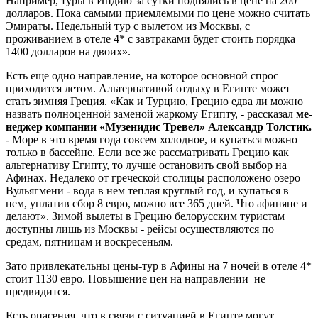
Например, туры в Индию за сутки поднялись в цене на 200
долларов. Пока самыми приемлемыми по цене мож­но считать
Эмираты. Недельный тур с вы­летом из Москвы, с
проживанием в отеле 4* с завтраками будет стоить порядка
1400 долларов на двоих».
Есть еще одно направление, на кото­рое основной спрос
приходится летом. Альтернативой отдыху в Египте может
стать зимняя Греция. «Как и Турцию, Гре­цию едва ли можно
назвать полноценной заменой жаркому Египту, - рассказал
ме­
неджер компании «Музенидис Тревел» Александр Толстик.
- Море в это время года совсем холодное, и купаться можно
только в бассейне. Если все же рассма­тривать Грецию как
альтернативу Егип­ту, то лучше остановить свой выбор на
Афинах. Недалеко от греческой столицы расположено озеро
Вульягмени - вода в нем теплая круглый год, и купаться в
нем, уплатив сбор 8 евро, можно все 365 дней. Что афиняне и
делают». Зимой вылеты в Грецию белорусским туристам
доступны лишь из Москвы - рейсы осуществляют­ся по
средам, пятницам и воскресеньям.
Зато привлекательны цены-тур в Афины на 7 ночей в отеле 4*
стоит 1130 евро. Повыше­ние цен на направлении не
предвидится.
Есть опасения, что в связи с ситуацией в Египте могут