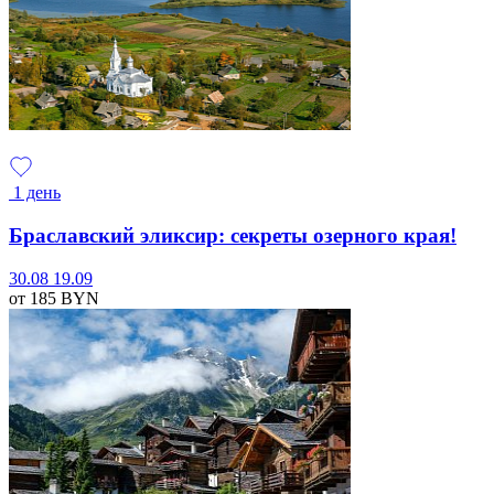
1 день
Браславский эликсир: секреты озерного края!
30.08
19.09
от 185
BYN