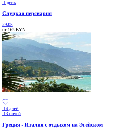
1 день
Слуцкая персиарня
29.08
от 165
BYN
14 дней
13 ночей
Греция - Италия с отдыхом на Эгейском