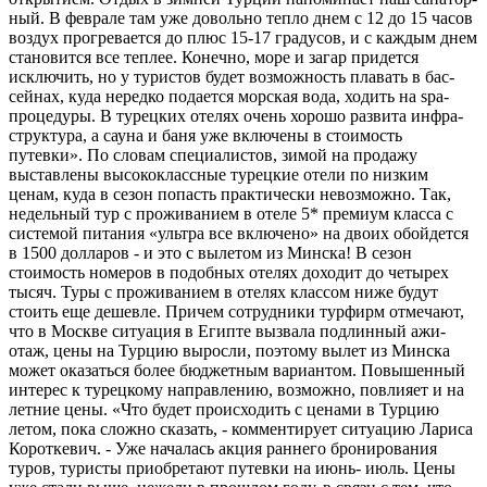
ный. В феврале там уже довольно тепло днем с 12 до 15 часов
воздух прогрева­ется до плюс 15-17 градусов, и с каждым днем
становится все теплее. Конечно, море и загар придется
исключить, но у ту­ристов будет возможность плавать в бас­
сейнах, куда нередко подается морская вода, ходить на spа-
процедуры. В турец­ких отелях очень хорошо развита инфра­
структура, а сауна и баня уже включены в стоимость
путевки». По словам специ­алистов, зимой на продажу
выставлены высококлассные турецкие отели по низ­ким
ценам, куда в сезон попасть практи­чески невозможно. Так,
недельный тур с проживанием в отеле 5* премиум клас­са с
системой питания «ультра все вклю­чено» на двоих обойдется
в 1500 долла­ров - и это с вылетом из Минска! В сезон
стоимость номеров в подобных отелях доходит до четырех
тысяч. Туры с про­живанием в отелях классом ниже будут
стоить еще дешевле. Причем сотрудни­ки турфирм отмечают,
что в Москве си­туация в Египте вызвала подлинный ажи­
отаж, цены на Турцию выросли, поэтому вылет из Минска
может оказаться более бюджетным вариантом. Повышенный
ин­терес к турецкому направлению, возмож­но, повлияет и на
летние цены. «Что будет происходить с ценами в Турцию
летом, пока сложно сказать, - комментирует си­туацию Лариса
Короткевич. - Уже нача­лась акция раннего бронирования
туров, туристы приобретают путевки на июнь- июль. Цены