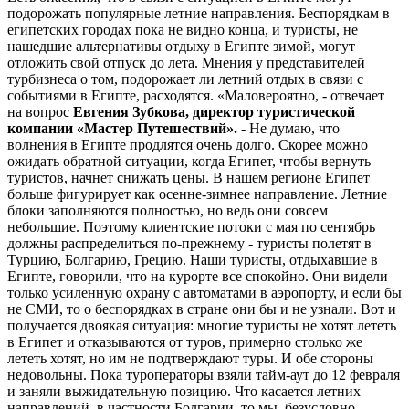
подорожать популярные лет­ние направления. Беспорядкам в
египет­ских городах пока не видно конца, и тури­сты, не
нашедшие альтернативы отдыху в Египте зимой, могут
отложить свой отпуск до лета. Мнения у представителей
турбизнеса о том, подорожает ли летний отдых в связи с
событиями в Египте, расходят­ся. «Маловероятно, - отвечает
на вопрос
Евгения Зубкова, директор туристиче­ской
компании «Мастер Путешествий».
- Не думаю, что
волнения в Египте прод­лятся очень долго. Скорее можно
ожидать обратной ситуации, когда Египет, чтобы вернуть
туристов, начнет снижать цены. В нашем регионе Египет
больше фигуриру­ет как осенне-зимнее направление. Лет­ние
блоки заполняются полностью, но ведь они совсем
небольшие. Поэтому кли­ентские потоки с мая по сентябрь
долж­ны распределиться по-прежнему - тури­сты полетят в
Турцию, Болгарию, Грецию. Наши туристы, отдыхавшие в
Египте, го­ворили, что на курорте все спокойно. Они видели
только усиленную охрану с авто­матами в аэропорту, и если бы
не СМИ, то о беспорядках в стране они бы и не уз­нали. Вот и
получается двоякая ситуация: многие туристы не хотят лететь
в Египет и отказываются от туров, примерно столь­ко же
лететь хотят, но им не подтвержда­ют туры. И обе стороны
недовольны. Пока туроператоры взяли тайм-аут до 12 февра­ля
и заняли выжидательную позицию. Что касается летних
направлений, в частности Болгарии, то мы, безусловно,