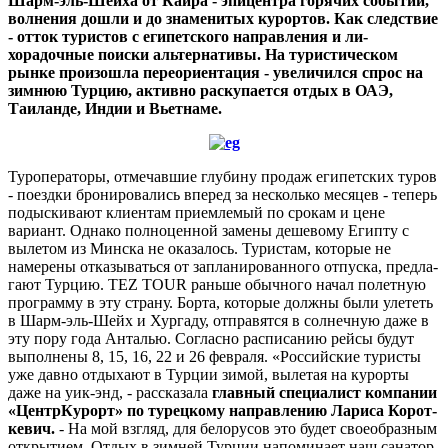
Шарм-эль-Шейха от Каира - эпицентра горячих событий,
волнения дошли и до знаменитых курортов. Как следствие
- отток туристов с египетского направления и ли­
хорадочные поиски альтерна­тивы. На туристическом
рынке произошла переориентация - увеличился спрос на
зимнюю Турцию, активно раскупается отдых в ОАЭ,
Таиланде, Индии и Вьетнаме.
Туроператоры, отмечавшие глубину продаж египетских туров
- поездки бро­нировались вперед за несколько месяцев - теперь
подыскивают клиентам прием­лемый по срокам и цене
вариант. Однако полноценной замены дешевому Египту с
вылетом из Минска не оказалось. Тури­стам, которые не
намерены отказывать­ся от запланированного отпуска, предла­
гают Турцию. TEZ TOUR раньше обычного начал полетную
программу в эту страну. Борта, которые должны были улететь
в Шарм-эль-Шейх и Хургаду, отправятся в солнечную даже в
эту пору года Анталью. Согласно расписанию рейсы будут
вы­полнены 8, 15, 16, 22 и 26 февраля. «Рос­сийские туристы
уже давно отдыхают в Турции зимой, вылетая на курорты
даже на уик-энд, - рассказала
главный специ­алист компании
«ЦентрКурорт» по ту­рецкому направлению Лариса Корот­
кевич.
- На мой взгляд, для белорусов это будет своеобразным
открытием. Отдых в зимней Турции напоминает наш санатор­