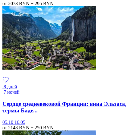
от 2078
BYN
+ 295
BYN
8 дней
7 ночей
Сердце средневековой Франции: вина Эльзаса,
термы Баде...
05.10
16.05
от 2148
BYN
+ 250
BYN