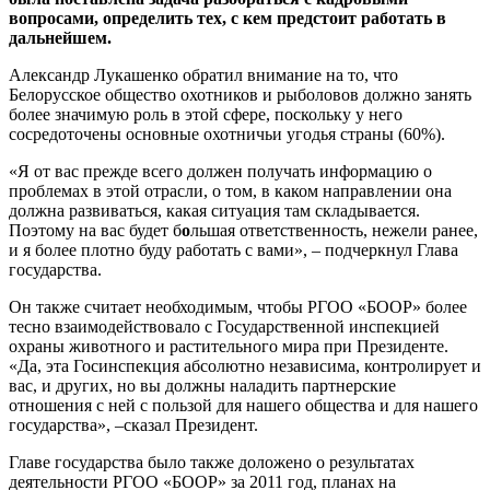
вопросами, определить тех, с кем предстоит работать в
дальнейшем.
Александр Лукашенко обратил внимание на то, что
Белорусское общество охотников и рыболовов должно занять
более значимую роль в этой сфере, поскольку у него
сосредоточены основные охотничьи угодья страны (60%).
«Я от вас прежде всего должен получать информацию о
проблемах в этой отрасли, о том, в каком направлении она
должна развиваться, какая ситуация там складывается.
Поэтому на вас будет б
о
льшая ответственность, нежели ранее,
и я более плотно буду работать с вами», – подчеркнул Глава
государства.
Он также считает необходимым, чтобы РГОО «БООР» более
тесно взаимодействовало с Государственной инспекцией
охраны животного и растительного мира при Президенте.
«Да, эта Госинспекция абсолютно независима, контролирует и
вас, и других, но вы должны наладить партнерские
отношения с ней с пользой для нашего общества и для нашего
государства», –сказал Президент.
Главе государства было также доложено о результатах
деятельности РГОО «БООР» за 2011 год, планах на