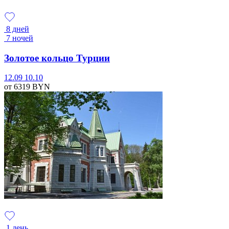
8 дней
7 ночей
Золотое кольцо Турции
12.09
10.10
от 6319
BYN
1 день