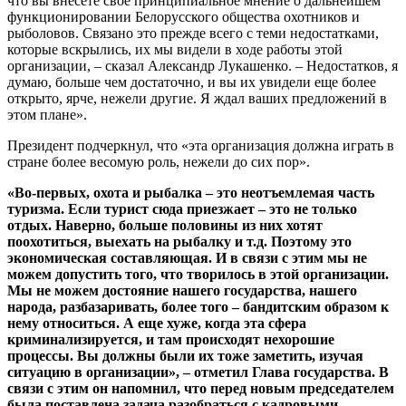
что вы внесете свое принципиальное мнение о дальнейшем
функционировании Белорусского общества охотников и
рыболовов. Связано это прежде всего с теми недостатками,
которые вскрылись, их мы видели в ходе работы этой
организации, – сказал Александр Лукашенко. – Недостатков, я
думаю, больше чем достаточно, и вы их увидели еще более
открыто, ярче, нежели другие. Я ждал ваших предложений в
этом плане».
Президент подчеркнул, что «эта организация должна играть в
стране более весомую роль, нежели до сих пор».
«Во-первых, охота и рыбалка – это неотъемлемая часть
туризма. Если турист сюда приезжает – это не только
отдых. Наверно, больше половины из них хотят
поохотиться, выехать на рыбалку и т.д. Поэтому это
экономическая составляющая. И в связи с этим мы не
можем допустить того, что творилось в этой организации.
Мы не можем достояние нашего государства, нашего
народа, разбазаривать, более того – бандитским образом к
нему относиться. А еще хуже, когда эта сфера
криминализируется, и там происходят нехорошие
процессы. Вы должны были их тоже заметить, изучая
ситуацию в организации», – отметил Глава государства. В
связи с этим он напомнил, что перед новым председателем
была поставлена задача разобраться с кадровыми