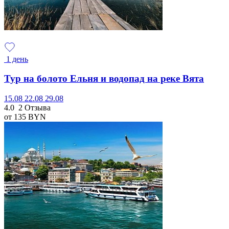
1 день
Тур на болото Ельня и водопад на реке Вята
15.08
22.08
29.08
4.0
2 Отзыва
от 135
BYN