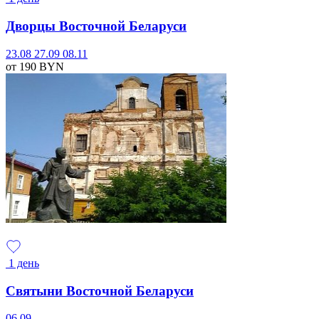
Дворцы Восточной Беларуси
23.08
27.09
08.11
от 190
BYN
1 день
Святыни Восточной Беларуси
06.09