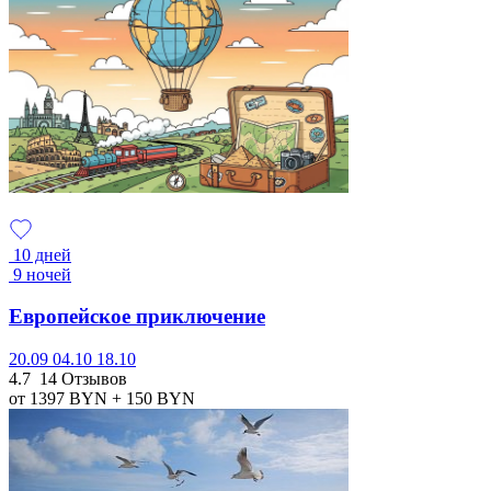
10 дней
9 ночей
Европейское приключение
20.09
04.10
18.10
4.7
14 Отзывов
от 1397
BYN
+ 150
BYN