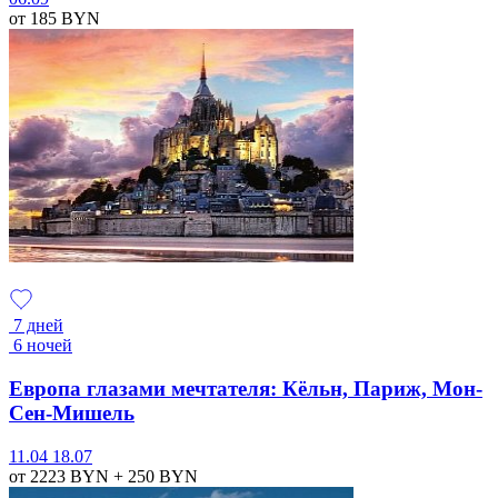
от 185
BYN
7 дней
6 ночей
Европа глазами мечтателя: Кёльн, Париж, Мон-
Сен-Мишель
11.04
18.07
от 2223
BYN
+ 250
BYN