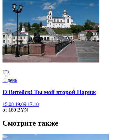
1 день
О Витебск! Ты мой второй Париж
15.08
19.09
17.10
от 180
BYN
Смотрите также