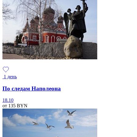
1 день
По следам Наполеона
18.10
от 135
BYN