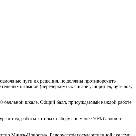
возможные пути их решения, не должны противоречить
зительных штампов (перечеркнутых сигарет, шприцев, бутылок,
о 10-балльной шкале. Общий балл, присуждаемый каждой работе,
рсантам, работы которых наберут не менее 50% баллов от
ство Минск-Новости», Белорусской государственной академи