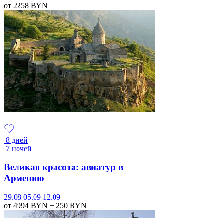
от 2258
BYN
8 дней
7 ночей
Великая красота: авиатур в
Армению
29.08
05.09
12.09
от 4994
BYN
+ 250
BYN