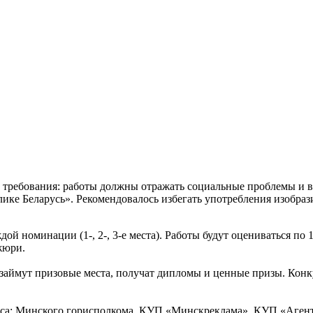
 требования: работы должны отражать социальные проблемы и 
лике Беларусь». Рекомендовалось избегать употребления изобра
дой номинации (1-, 2-, 3-е места). Работы будут оцениваться п
жюри.
займут призовые места, получат дипломы и ценные призы. Конку
рса: Минского горисполкома, КУП «Минскреклама», КУП «Агент