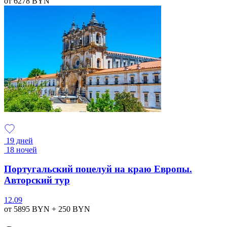
от 6278
BYN
19 дней
18 ночей
Португальский поцелуй на краю Европы.
Авторский тур
12.09
от 5895
BYN
+ 250
BYN