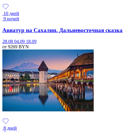
10 дней
9 ночей
Авиатур на Сахалин. Дальневосточная сказка
28.08
04.09
18.09
от 9269
BYN
8 дней