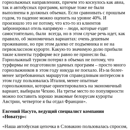
горнолыжных направлениях, причем это коснулось как авиа,
так и автобусных программ, которые тоже не были
выполнены в должных объемах. Если сравнивать с прошлым
годом, то падение можно оценить на уровне 40%. И
произошло это не потому, что кто-то из клиентов
забронировал отель напрямую – люди, которые ездят
самостоятельно, были всегда, но в этом случае речь идет, как
правило, об экономичных вариантах: очень дешевым
проживании, но при этом далеко от подъемника и не на
первоклассном курорте. Какую-то значимую долю прибыли
такие клиенты турфирме все равно не принесли бы.
Горнолыжный туризм потерял в объемах не потому, что
турфирмы не подготовили удачных программ – просто много
горнолыжников в этом году никуда не поехало. Из-за более-
менее затребованных маршрутов справедливым интересом в
этом году пользовалась Италия, менее опытные
горнолыжники, которые ориентировались на экономичный
вариант, выбирали Чехию. На третье место по популярности
можно поставить хорошо знакомые белорусам курорты
Австрии, четвертое я бы отдал Франции».
Евгений Насуто, ведущий специалист компании
«Новатур»:
«Наша автобусная цепочка в Словакию пользовалась спросом,