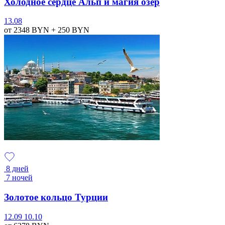
Холодное сердце Альп и магия озер
13.08
от 2348
BYN
+ 250
BYN
8 дней
7 ночей
Золотое кольцо Турции
12.09
10.10