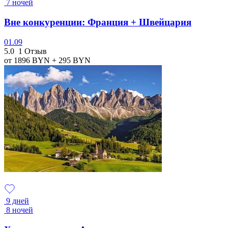
7 ночей
Вне конкуренции: Франция + Швейцария
01.09
5.0
1 Отзыв
от 1896
BYN
+ 295
BYN
9 дней
8 ночей