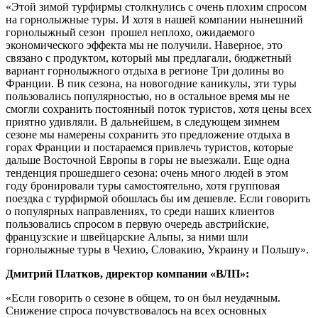
«Этой зимой турфирмы столкнулись с очень плохим спросом
на горнолыжные туры. И хотя в нашей компании нынешний
горнолыжный сезон прошел неплохо, ожидаемого
экономического эффекта мы не получили. Наверное, это
связано с продуктом, который мы предлагали, бюджетный
вариант горнолыжного отдыха в регионе Три долины во
Франции. В пик сезона, на новогодние каникулы, эти туры
пользовались популярностью, но в остальное время мы не
смогли сохранить постоянный поток туристов, хотя цены всех
приятно удивляли. В дальнейшем, в следующем зимнем
сезоне мы намерены сохранить это предложение отдыха в
горах Франции и постараемся привлечь туристов, которые
дальше Восточной Европы в горы не выезжали. Еще одна
тенденция прошедшего сезона: очень много людей в этом
году бронировали туры самостоятельно, хотя групповая
поездка с турфирмой обошлась бы им дешевле. Если говорить
о популярных направлениях, то среди наших клиентов
пользовались спросом в первую очередь австрийские,
французские и швейцарские Альпы, за ними шли
горнолыжные туры в Чехию, Словакию, Украину и Польшу».
Дмитрий Платков, директор компании «ВЛП»:
«Если говорить о сезоне в общем, то он был неудачным.
Снижение спроса почувствовалось на всех основных