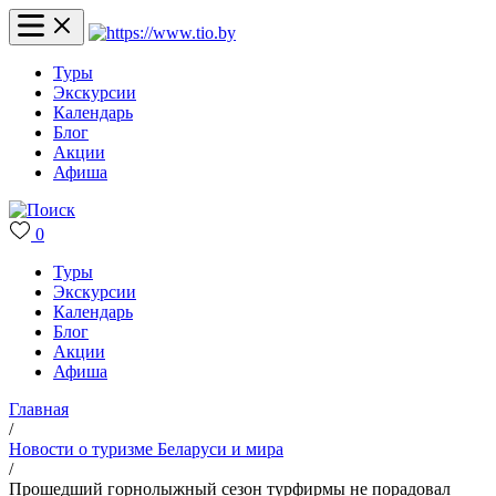
Туры
Экскурсии
Календарь
Блог
Акции
Афиша
0
Туры
Экскурсии
Календарь
Блог
Акции
Афиша
Главная
/
Новости о туризме Беларуси и мира
/
Прошедший горнолыжный сезон турфирмы не порадовал