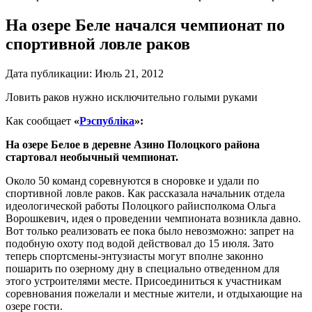
На озере Беле начался чемпионат по
спортивной ловле раков
Дата публикации:
Июль 21, 2012
Ловить раков нужно исключительно голыми руками
Как сообщает
«
Рэспублiка
»
:
На озере Белое в деревне Азино Полоцкого района
стартовал необычный чемпионат.
Около 50 команд соревнуются в сноровке и удали по
спортивной ловле раков. Как рассказала начальник отдела
идеологической работы Полоцкого райисполкома Ольга
Ворошкевич, идея о проведении чемпионата возникла давно.
Вот только реализовать ее пока было невозможно: запрет на
подобную охоту под водой действовал до 15 июля. Зато
теперь спортсмены-энтузиасты могут вполне законно
пошарить по озерному дну в специально отведенном для
этого устроителями месте. Присоединиться к участникам
соревнования пожелали и местные жители, и отдыхающие на
озере гости.