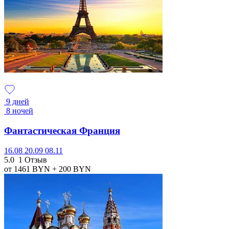
9 дней
8 ночей
Фантастическая Франция
16.08
20.09
08.11
5.0
1 Отзыв
от 1461
BYN
+ 200
BYN