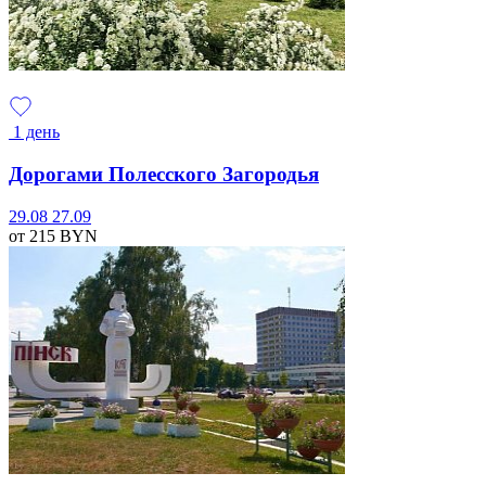
1 день
Дорогами Полесского Загородья
29.08
27.09
от 215
BYN