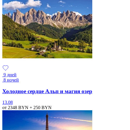
9 дней
8 ночей
Холодное сердце Альп и магия озер
13.08
от 2348
BYN
+ 250
BYN