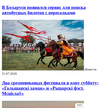
В Беларуси появился сервис для поиска
автобусных билетов с пересадками
Новости
31.07.2026
Два средневековых фестиваля в одну субботу:
«Гальшанскі замак» и «Рыцарскі фэст.
Мсціслаў»