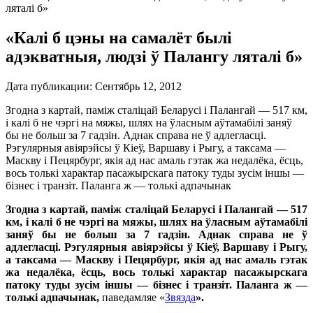
ляталі б»
«Калі б цэны на самалёт былі
адэкватныя, людзі ў Палангу ляталі б»
Дата публикации:
Сентябрь 12, 2012
Згодна з картай, паміж сталіцай Беларусі і Палангай — 517 км,
і калі б не чэргі на мяжы, шлях на ўласным аўтамабілі заняў
бы не больш за 7 гадзін. Аднак справа не ў адлегласці.
Рэгулярныя авіярэйсы ў Кіеў, Варшаву і Рыгу, а таксама —
Маскву і Пецярбург, якія ад нас амаль гэтак жа недалёка, ёсць,
вось толькі характар пасажырскага патоку туды зусім іншы —
бізнес і транзіт. Паланга ж — толькі адпачынак
Згодна з картай, паміж сталіцай Беларусі і Палангай — 517
км, і калі б не чэргі на мяжы, шлях на ўласным аўтамабілі
заняў бы не больш за 7 гадзін. Аднак справа не ў
адлегласці. Рэгулярныя авіярэйсы ў Кіеў, Варшаву і Рыгу,
а таксама — Маскву і Пецярбург, якія ад нас амаль гэтак
жа недалёка, ёсць, вось толькі характар пасажырскага
патоку туды зусім іншы — бізнес і транзіт. Паланга ж —
толькі адпачынак,
паведамляе «
Звязда
».