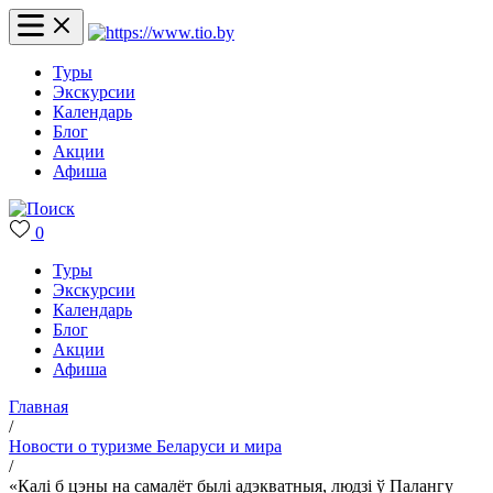
Туры
Экскурсии
Календарь
Блог
Акции
Афиша
0
Туры
Экскурсии
Календарь
Блог
Акции
Афиша
Главная
/
Новости о туризме Беларуси и мира
/
«Калі б цэны на самалёт былі адэкватныя, людзі ў Палангу