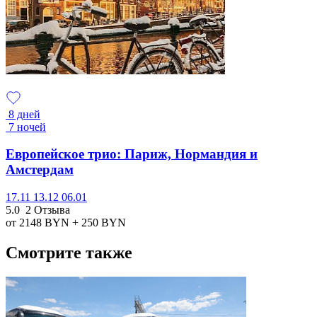
8 дней
7 ночей
Европейское трио: Париж, Нормандия и
Амстердам
17.11
13.12
06.01
5.0
2 Отзыва
от 2148
BYN
+ 250
BYN
Смотрите также