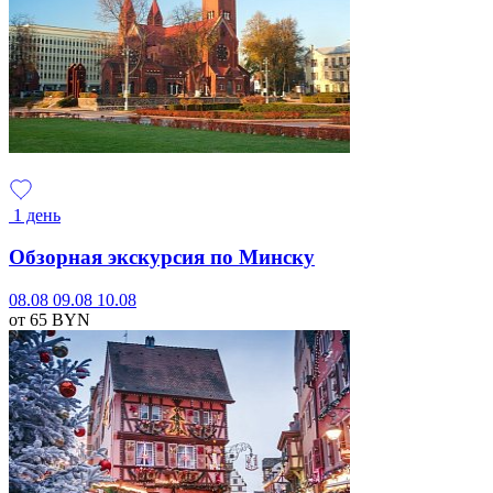
1 день
Обзорная экскурсия по Минску
08.08
09.08
10.08
от 65
BYN