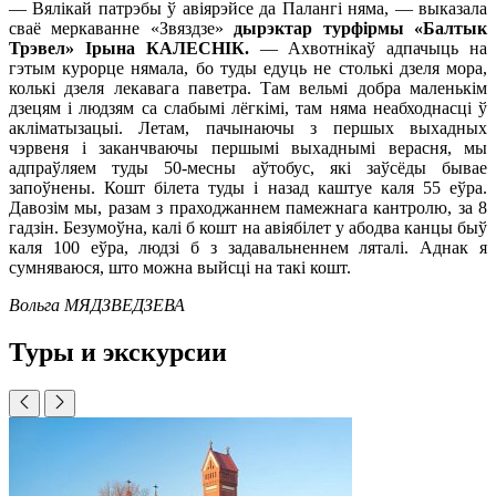
— Вялікай патрэбы ў авіярэйсе да Палангі няма, — выказала
сваё меркаванне «Звяздзе»
дырэктар турфірмы «Балтык
Трэвел» Ірына КАЛЕСНІК.
— Ахвотнікаў адпачыць на
гэтым курорце нямала, бо туды едуць не столькі дзеля мора,
колькі дзеля лекавага паветра. Там вельмі добра маленькім
дзецям і людзям са слабымі лёгкімі, там няма неабходнасці ў
акліматызацыі. Летам, пачынаючы з першых выхадных
чэрвеня і заканчваючы першымі выхаднымі верасня, мы
адпраўляем туды 50-месны аўтобус, які заўсёды бывае
запоўнены. Кошт білета туды і назад каштуе каля 55 еўра.
Давозім мы, разам з праходжаннем памежнага кантролю, за 8
гадзін. Безумоўна, калі б кошт на авіябілет у абодва канцы быў
каля 100 еўра, людзі б з задавальненнем ляталі. Аднак я
сумняваюся, што можна выйсці на такі кошт.
Вольга МЯДЗВЕДЗЕВА
Туры и экскурсии