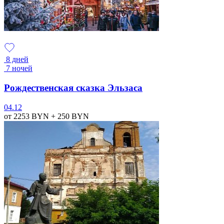
8 дней
7 ночей
Рождественская сказка Эльзаса
04.12
от 2253
BYN
+ 250
BYN