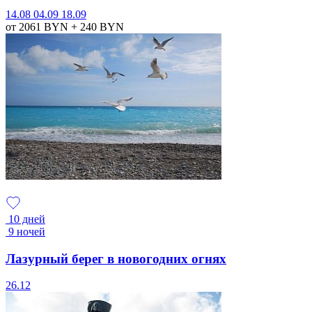
14.08
04.09
18.09
от 2061
BYN
+ 240
BYN
10 дней
9 ночей
Лазурный берег в новогодних огнях
26.12