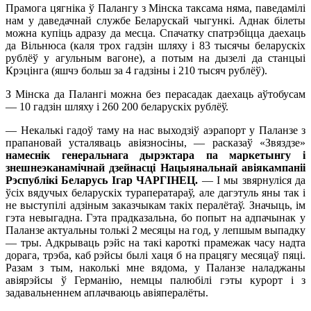
Прамога цягніка ў Палангу з Мінска таксама няма, паведамілі
нам у даведачнай службе Беларускай чыгункі. Аднак білеты
можна купіць адразу да месца. Спачатку спатрэбіцца даехаць
да Вільнюса (каля трох гадзін шляху і 83 тысячы беларускіх
рублёў у агульным вагоне), а потым на дызелі да станцыі
Крэцінга (яшчэ больш за 4 гадзіны і 210 тысяч рублёў).
З Мінска да Палангі можна без перасадак даехаць аўтобусам
— 10 гадзін шляху і 260 200 беларускіх рублёў.
— Некалькі гадоў таму на нас выходзіў аэрапорт у Паланзе з
прапановай усталяваць авіязносіны, — расказаў «Звяздзе»
намеснік генеральнага дырэктара па маркетынгу і
знешнеэканамічнай дзейнасці Нацыянальнай авіякампаніі
Рэспублікі Беларусь Ігар ЧАРГІНЕЦ.
— І мы звярнуліся да
ўсіх вядучых беларускіх тураператараў, але дагэтуль яны так і
не выступілі адзіным заказчыкам такіх пералётаў. Значыць, ім
гэта невыгадна. Гэта прадказальна, бо попыт на адпачынак у
Паланзе актуальны толькі 2 месяцы на год, у лепшым выпадку
— тры. Адкрываць рэйс на такі кароткі прамежак часу надта
дорага, трэба, каб рэйсы былі хаця б на працягу месяцаў пяці.
Разам з тым, наколькі мне вядома, у Паланзе наладжаны
авіярэйсы ў Германію, немцы палюбілі гэты курорт і з
задавальненнем аплачваюць авіяпералёты.