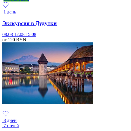
1 день
Экскурсия в Дудутки
08.08
12.08
15.08
от 120
BYN
8 дней
7 ночей