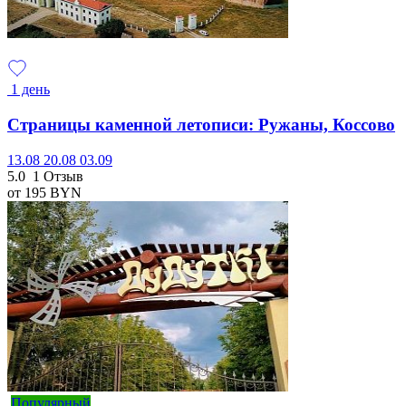
1 день
Страницы каменной летописи: Ружаны, Коссово
13.08
20.08
03.09
5.0
1 Отзыв
от 195
BYN
Популярный