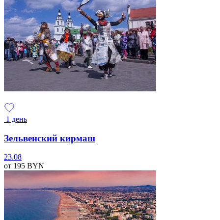
1 день
Зельвенский кирмаш
23.08
от 195
BYN