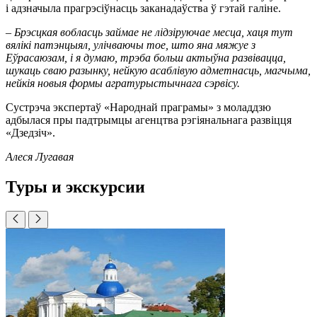
і адзначыла прагрэсіўнасць заканадаўства ў гэтай галіне.
– Брэсцкая вобласць займае не лідзіруючае месца, хаця тут
вялікі патэнцыял, улічваючы тое, што яна мяжуе з
Еўрасаюзам, і я думаю, трэба больш актыўна развівацца,
шукаць сваю разынку, нейкую асаблівую адметнасць, магчыма,
нейкія новыя формы агратурыстычнага сэрвісу.
Сустрэча экспертаў «Народнай праграмы» з моладдзю
адбылася пры падтрымцы агенцтва рэгіянальнага развіцця
«Дзедзіч».
Алеся Лугавая
Туры и экскурсии