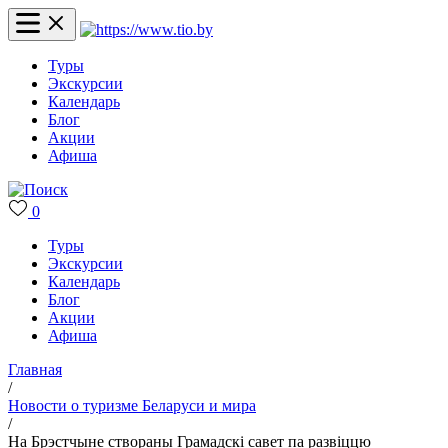
Туры
Экскурсии
Календарь
Блог
Акции
Афиша
0
Туры
Экскурсии
Календарь
Блог
Акции
Афиша
Главная
/
Новости о туризме Беларуси и мира
/
На Брэстчыне створаны Грамадскі савет па развіццю