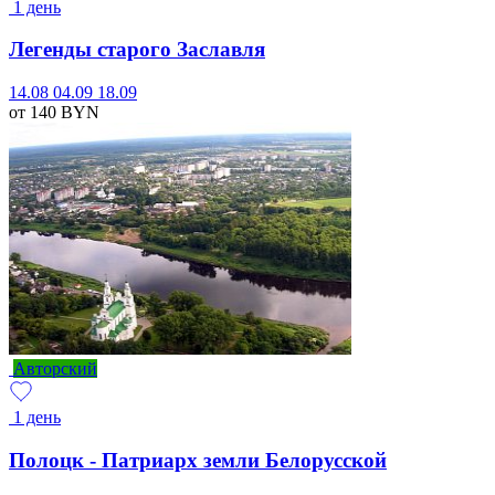
1 день
Легенды старого Заславля
14.08
04.09
18.09
от 140
BYN
Авторский
1 день
Полоцк - Патриарх земли Белорусской