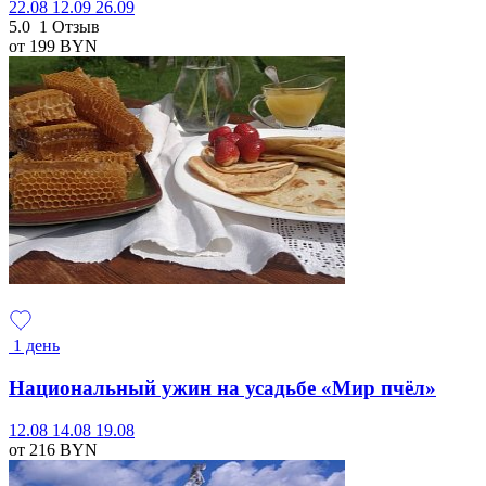
22.08
12.09
26.09
5.0
1 Отзыв
от 199
BYN
1 день
Национальный ужин на усадьбе «Мир пчёл»
12.08
14.08
19.08
от 216
BYN