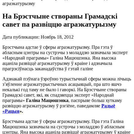
аграэкатурызму
На Брэстчыне створаны Грамадскі
савет па развіццю аграэкатурызму
Дата публикации:
Ноябрь 18, 2012
Брэстчына адстае ў сферы аграэкатурызму. Пра гэта ў
абласным цэнтры на сустрэчы з моладдзю зазначыла эксперт
«Народнай праграмы» Галіна Мацюшэнка. Яна высока
ацаніла развіццё аграэкатурызму ў краіне і адзначыла
прагрэсіўнасць заканадаўства ў гэтай галіне
Адзнакай пэўнага ўзроўню турыстычнай сферы можна лічыць
з’яўленне аграэкатурыстычных асацыяцый, пра што яшчэ
некалькі год таму не было і гаворкі. На Брэстчыне створаны
Грамадскі савет, які, як спадзяецца эксперт «Народнай
праграмы»
Галіна Мацюшэнка
, паспрыяе больш хуткаму
развіццю аграэкатурызму ў рэгіёне, паведамляе
Радыё
«Рацыя
»
.
Брэстчына адстае ў сферы аграэкатурызму. Пра гэта Галіна
Мацюшэнка зазначыла на сустрэчы з моладдзю ў абласным
цэнтры. Яна высока ацаніла развіццё аграэкатурызму ў краіне