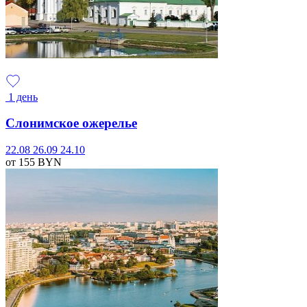
1 день
Слонимское ожерелье
22.08
26.09
24.10
от 155
BYN