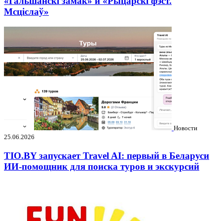
«Гальшанскі замак» и «Рыцарскі фэст.
Мсціслаў»
Новости
25.06.2026
TIO.BY запускает Travel AI: первый в Беларуси
ИИ-помощник для поиска туров и экскурсий