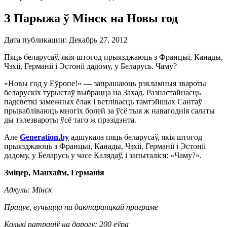
З Парыжа ў Мінск на Новы год
Дата публикации:
Декабрь 27, 2012
Пяць беларусаў, якія штогод прыязджаюць з Францыі, Канады,
Чэхіі, Германіі і Эстоніі дадому, у Беларусь. Чаму?
«Новы год у Еўропе!» — запрашаюць рэкламныя звароты
беларускіх турыстаў выбрацца на Захад. Разнастайнасць
падсветкі замежных ёлак і ветлівасць тамтэйшых Сантаў
прывабліваюць многіх болей за ўсё тыя ж навагоднія салаты
ды тэлезвароты ўсё таго ж прэзідэнта.
Але
Generation.by
адшукала пяць беларусаў, якія штогод
прыязджаюць з Францыі, Канады, Чэхіі, Германіі і Эстоніі
дадому, у Беларусь у часе Калядаў, і запыталіся: «Чаму?».
Зміцер, Манхайм, Германія
Адкуль: Мінск
Працуе, вучыцца па дактаранцкай праграме
Колькі патраціў на дарогу: 200 еўра