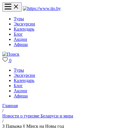
Туры
Экскурсии
Календарь
Блог
Акции
Афиша
0
Туры
Экскурсии
Календарь
Блог
Акции
Афиша
Главная
/
Новости о туризме Беларуси и мира
/
З Парыжа ў Мінск на Новы год