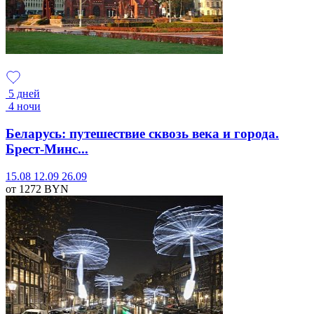
5 дней
4 ночи
Беларусь: путешествие сквозь века и города.
Брест-Минс...
15.08
12.09
26.09
от 1272
BYN