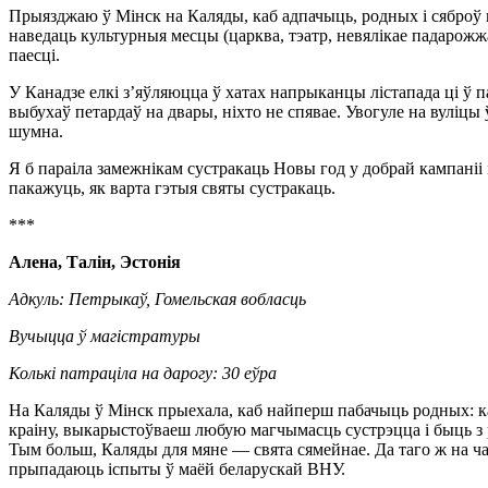
Прыязджаю ў Мінск на Каляды, каб адпачыць, родных і сяброў 
наведаць культурныя месцы (царква, тэатр, невялікае падарожж
паесці.
У Канадзе елкі з’яўляюцца ў хатах напрыканцы лістапада ці ў п
выбухаў петардаў на двары, ніхто не спявае. Увогуле на вуліцы 
шумна.
Я б параіла замежнікам сустракаць Новы год у добрай кампан
пакажуць, як варта гэтыя святы сустракаць.
***
Алена, Талін, Эстонія
Адкуль: Петрыкаў, Гомельская вобласць
Вучыцца ў магістратуры
Колькі патраціла на дарогу: 30 еўра
На Каляды ў Мінск прыехала, каб найперш пабачыць родных: ка
краіну, выкарыстоўваеш любую магчымасць сустрэцца і быць з р
Тым больш, Каляды для мяне — свята сямейнае. Да таго ж на ча
прыпадаюць іспыты ў маёй беларускай ВНУ.