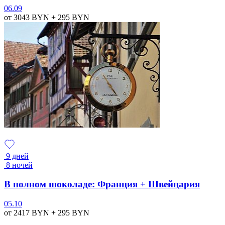
06.09
от 3043
BYN
+ 295
BYN
9 дней
8 ночей
В полном шоколаде: Франция + Швейцария
05.10
от 2417
BYN
+ 295
BYN