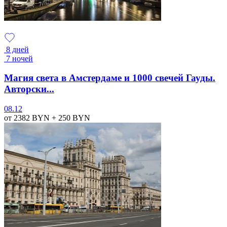
8 дней
7 ночей
Магия света в Амстердаме и 1000 свечей Гауды.
Авторски...
08.12
от 2382
BYN
+ 250
BYN