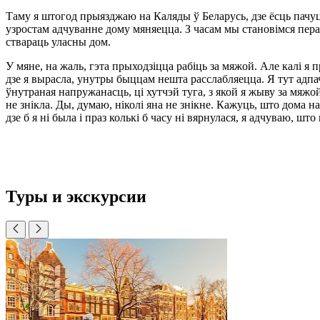
Таму я штогод прыязджаю на Каляды ў Беларусь, дзе ёсць пачуц
узростам адчуванне дому мяняецца. З часам мы становімся пера
ствараць уласны дом.
У мяне, на жаль, гэта прыходзіцца рабіць за мяжой. Але калі я 
дзе я вырасла, унутры быццам нешта расслабляецца. Я тут адп
ўнутраная напружанасць, ці хутчэй туга, з якой я жыву за мяжой
не знікла. Ды, думаю, ніколі яна не знікне. Кажуць, што дома н
дзе б я ні была і праз колькі б часу ні вярнулася, я адчуваю, што
Туры и экскурсии