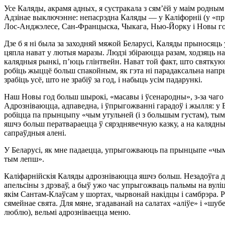
Усе Каляды, акрамя адных, я сустракала з сям’ёй у маім родн
Адзінае выключэнне: непасрэдна Каляды — у Каліфорніі (у «пр
Лос-Анджэлесе, Сан-Францыска, Чыкага, Нью-Йорку і Новы год 
Дзе б я ні была за заходняй мяжой Беларусі, Каляды прыносяць 
цяпла нават у лютыя маразы. Людзі збіраюцца разам, ходзяць 
калядныя рынкі, п’юць глінтвейн. Нават той факт, што святкую
робіць жыццё больш спакойным, як гэта ні парадаксальна напры
зрабіць усё, што не зрабіў за год, і набыць усім падарункі.
Наш Новы год больш шырокі, «масавы і ўсенародны», з-за чаго 
Адрозніваюцца, адпаведна, і ўпрыгожванні гарадоў і жылля: у Е
робіцца па прынцыпу «чым утульней (і з большым густам), тым
яшчэ больш ператвараецца ў сярэднявечную казку, а на каляд
сапраўдныя алені.
У Беларусі, як мне падаецца, упрыгожваюць па прынцыпе «чым
тым лепш».
Каліфарнійскія Каляды адрозніваюцца яшчэ больш. Незадоўга д
апельсіны з дрэваў, а быў ужо час упрыгожваць пальмы на вулі
якім Сантам-Клаўсам у шортах, чырвонай накідцы і самбрэра.
сямейнае свята. Для мяне, згадаванай на салатах «аліўе» і «шубе
люблю), вельмі адрозніваецца меню.