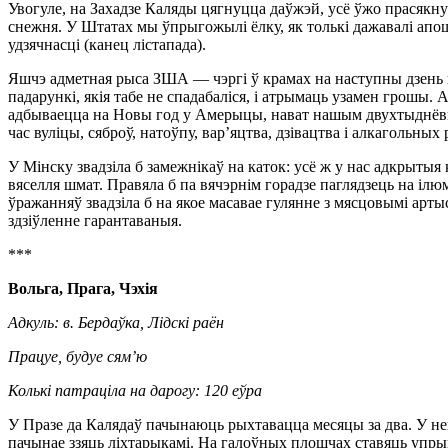
Увогуле, на Захадзе Каляды цягнуцца даўжэй, усё ўжо прасякнут
снежня. У Штатах мы ўпрыгожылі ёлку, як толькі дажавалі апош
удзячнасці (канец лістапада).
Яшчэ адметная рыса ЗША — чэргі ў крамах на наступны дзень п
падарункі, якія табе не спадабаліся, і атрымаць узамен грошы. А 
адбываецца на Новы год у Амерыцы, нават нашым двухтыднёвы
час вуліцы, сяброў, натоўпу, вар’яцтва, дзівацтва і алкагольных 
У Мінску звадзіла б замежнікаў на каток: усё ж у нас адкрытыя к
вяселля шмат. Правяла б па вячэрнім горадзе паглядзець на іл
ўражанняў звадзіла б на якое масавае гулянне з мясцовымі арты
здзіўленне гарантаваныя.
***
Вольга, Прага, Чэхія
Адкуль: в. Бердаўка, Лідскі раён
Працуе, будуе сям’ю
Колькі патраціла на дарогу: 120 еўра
У Празе да Калядаў пачынаюць рыхтавацца месяцы за два. У не
пачынае ззяць ліхтарыкамі. На галоўных плошчах ставяць упры