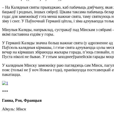
– На Калядныя святы прыязджаю, каб пабачыць дзяўчыну, якая 
бацькоў і родных, іншых сяброў. Цікава таксама пабачыць бела
года: для замежнікаў гэта менш важнае свята, таму святкуюць н
зіму і снег. У Паўночнай Германіі цёпла, і зіма адчуваецца тольк
Мінулыя Каляды, напрыклад, сустракаў пад Мінскам з сябрамі — 
якімі пастаянна ездзім у горы.
У Германіі Каляды значна больш важнае свята (у адрозненне ад 
Паўсюль калядныя кірмашы, і гэтае свята адчуваецца цэлы меся
вечар на кірмашах збіраюцца жыхары горада, п’юць глювайн, 
Пуста ніколі не бывае. У гэтым заходнееўрапейскія гарады моц
У калядным Мінску замежніку раю паглядзець сам Мінск, пагуля
пояс (толькі не ў ноч Новага года), пранікнуцца постсавецкай 
пакатацца.
***
Ганна, Рэн, Францыя
Адкуль: Мінск