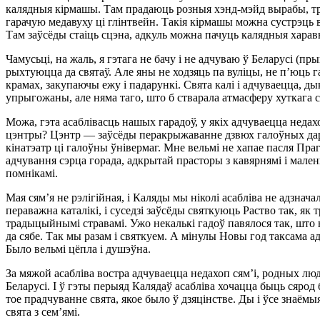
калядныя кірмашы. Там прадаюць розныя хэнд-мэйд вырабы, т
гарачую медавуху ці глінтвейн. Такія кірмашы можна сустрэць в
Там заўсёды стаіць сцэна, адкуль можна пачуць калядныя харав
Чамусьці, на жаль, я гэтага не бачу і не адчуваю ў Беларусі (прын
рыхтуюцца да святаў. Але яны не ходзяць па вуліцы, не п’юць га
крамах, закупаючы ежу і падарункі. Свята калі і адчуваецца, ды
упрыгожаны, але няма таго, што б стварала атмасферу хуткага с
Можа, гэта асаблівасць нашых гарадоў, у якіх адчуваецца неда
цэнтры? Цэнтр — заўсёды перакрыжаванне дзвюх галоўных дарог
кінатэатр ці галоўны ўнівермаг. Мне вельмі не хапае пасля Праг
адчування сэрца горада, адкрытай прасторы з кавярнямі і мален
помнікамі.
Мая сям’я не рэлігійная, і Каляды мы ніколі асабліва не адзнач
пераважна каталікі, і суседзі заўсёды святкуюць Раство так, як тр
традыцыйнымі стравамі. Ужо некалькі гадоў павялося так, што
да сябе. Так мы разам і святкуем. А мінулы Новы год таксама ад
Было вельмі цёпла і душэўна.
За мяжой асабліва востра адчуваецца недахоп сям’і, родных люд
Беларусі. І ў гэты перыяд Калядаў асабліва хочацца быць сярод 
тое прадчуванне свята, якое было ў дзяцінстве. Ды і ўсе знаём
свята з сем’ямі.