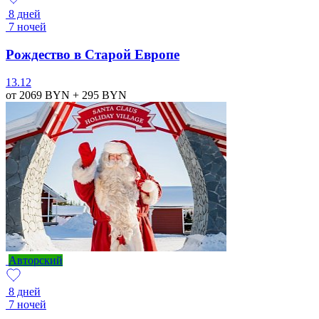
8 дней
7 ночей
Рождество в Старой Европе
13.12
от 2069
BYN
+ 295
BYN
Авторский
8 дней
7 ночей