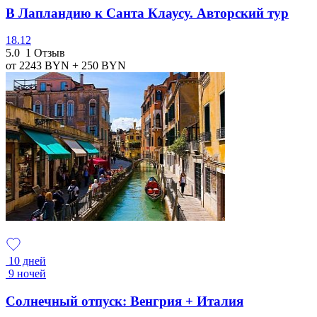
В Лапландию к Санта Клаусу. Авторский тур
18.12
5.0
1 Отзыв
от 2243
BYN
+ 250
BYN
10 дней
9 ночей
Солнечный отпуск: Венгрия + Италия