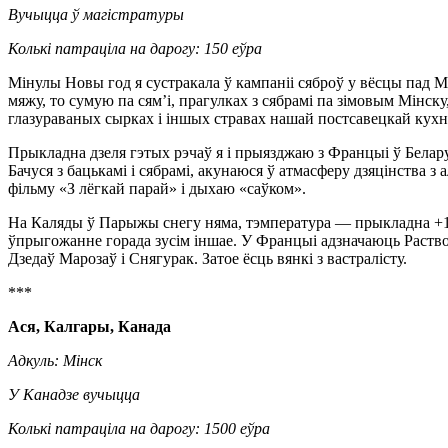
Вучыцца ў магістратуры
Колькі патраціла на дарогу: 150 еўра
Мінулы Новы год я сустракала ў кампаніі сяброў у вёсцы пад М
мяжу, то сумую па сям’і, прагулках з сябрамі па зімовым Мінск
глазураваных сырках і іншых стравах нашай постсавецкай кухн
Прыкладна дзеля гэтых рэчаў я і прыязджаю з Францыі ў Белару
Бачуся з бацькамі і сябрамі, акунаюся ў атмасферу дзяцінства з 
фільму «З лёгкай парай» і дыхаю «саўком».
На Каляды ў Парыжы снегу няма, тэмпература — прыкладна +10
ўпрыгожанне горада зусім іншае. У Францыі адзначаюць Раство
Дзедаў Марозаў і Снягурак. Затое ёсць вянкі з вастралісту.
***
Ася, Калгары, Канада
Адкуль: Мінск
У Канадзе вучыцца
Колькі патраціла на дарогу: 1500 еўра