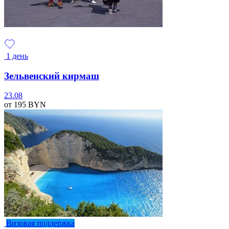
1 день
Зельвенский кирмаш
23.08
от 195
BYN
Визовая поддержка