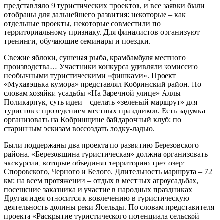
представляло 9 туристических проектов, и все заявки были
отобраны для дальнейшего развития: некоторые – как
отдельные проекты, некоторые совместили по
территориальному признаку. Для финалистов организуют
тренинги, обучающие семинары и поездки.
Свежие яблоки, сушеная рыба, крамбамбуля местного
производства… Участники конкурса удивляли комиссию
необычными туристическими «фишками». Проект
«Мухавэцька кумора» представлял Кобринский район. По
словам хозяйки усадьбы «На Заречной улице» Аллы
Поликарпук, суть идеи – сделать «зеленый маршрут» для
туристов с проведением местных праздников. Есть задумка
организовать на Кобринщине байдарочный клуб: по
старинным эскизам воссоздать лодку-ладью.
Были поддержаны два проекта по развитию Березовского
района. «Березовщина туристическая» должна организовать
экскурсии, которые объединят территорию трех озер:
Споровского, Черного и Белого. Длительность маршрута – 72
км: на всем протяжении – отдых в местных агроусадьбах,
посещение заказника и участие в народных праздниках.
Другая идея относится к вовлечению в туристическую
деятельность долины реки Ясельды. По словам представителя
проекта «Раскрытие туристического потенциала сельской