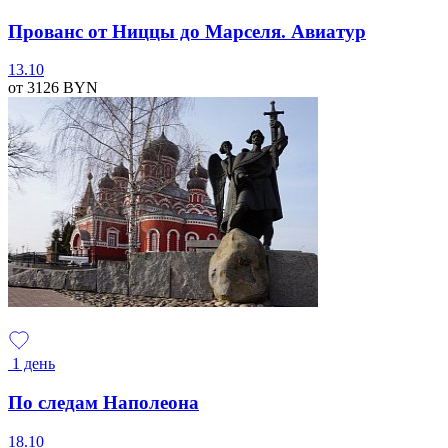
Прованс от Ниццы до Марселя. Авиатур
13.10
от 3126
BYN
1 день
По следам Наполеона
18.10