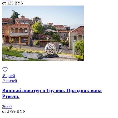
от 135
BYN
8 дней
7 ночей
Винный авиатур в Грузию. Праздник вина
Ртвели.
26.09
от 3799
BYN