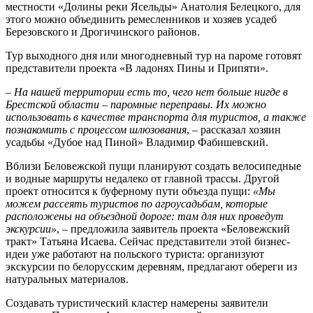
местности «Долины реки Ясельды» Анатолия Белецкого, для
этого можно объединить ремесленников и хозяев усадеб
Березовского и Дрогичинского районов.
Тур выходного дня или многодневный тур на пароме готовят
представители проекта «В ладонях Пины и Припяти».
–
На нашей территории есть то, чего нет больше нигде в
Брестской области – паромные переправы. Их можно
использовать в качестве транспорта для туристов, а также
познакомить с процессом шлюзования
, – рассказал хозяин
усадьбы «Дубое над Пиной» Владимир Фабишевский.
Вблизи Беловежской пущи планируют создать велосипедные
и водные маршруты недалеко от главной трассы. Другой
проект относится к буферному пути объезда пущи:
«Мы
можем рассеять туристов по агроусадьбам, которые
расположены на объездной дороге: там для них проведут
экскурсии»
, – предложила заявитель проекта «Беловежский
тракт» Татьяна Исаева. Сейчас представители этой бизнес-
идеи уже работают на польского туриста: организуют
экскурсии по белорусским деревням, предлагают обереги из
натуральных материалов.
Создавать туристический кластер намерены заявители