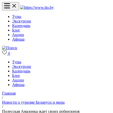
Туры
Экскурсии
Календарь
Блог
Акции
Афиша
0
Туры
Экскурсии
Календарь
Блог
Акции
Афиша
Главная
/
Новости о туризме Беларуси и мира
/
Полесская Амазонка ждет своих робинзонов