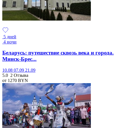
5 дней
4 ночи
Беларусь: путешествие сквозь века и города.
Минск-Брес...
10.08
07.09
21.09
5.0
2 Отзыва
от 1270
BYN