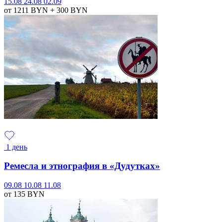
15.08
24.08
02.09
от 1211
BYN
+ 300
BYN
1 день
Ремесла и этнография в «Дудутках»
09.08
10.08
11.08
от 135
BYN