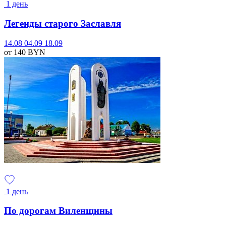
1 день
Легенды старого Заславля
14.08
04.09
18.09
от 140
BYN
1 день
По дорогам Виленщины