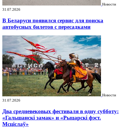
Новости
31.07.2026
В Беларуси появился сервис для поиска
автобусных билетов с пересадками
Новости
31.07.2026
Два средневековых фестиваля в одну субботу:
«Гальшанскі замак» и «Рыцарскі фэст.
Мсціслаў»