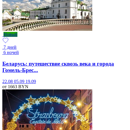
Новый
7 дней
6 ночей
Беларусь: путешествие сквозь века и города
Гомель-Брес...
22.08
05.09
19.09
от 1663
BYN