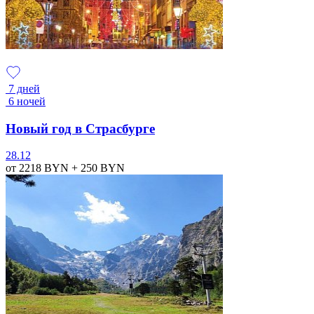
7 дней
6 ночей
Новый год в Страсбурге
28.12
от 2218
BYN
+ 250
BYN