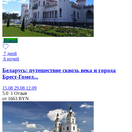
Новый
7 дней
6 ночей
Беларусь: путешествие сквозь века и города
Брест-Гомел...
15.08
29.08
12.09
5.0
1 Отзыв
от 1663
BYN