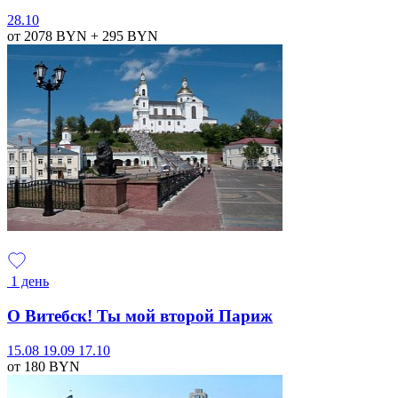
28.10
от 2078
BYN
+ 295
BYN
1 день
О Витебск! Ты мой второй Париж
15.08
19.09
17.10
от 180
BYN