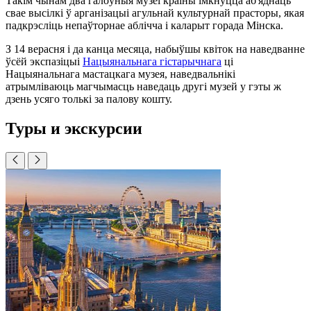
Такім чынам два галоўныя музеі краіны імкнуцца аб'яднаць
свае высілкі ў арганізацыі агульнай культурнай прасторы, якая
падкрэсліць непаўторнае аблічча і каларыт горада Мінска.
З 14 верасня і да канца месяца, набыўшы квіток на наведванне
ўсёй экспазіцыі
Нацыянальнага гістарычнага
ці
Нацыянальнага мастацкага музея, наведвальнікі
атрымліваюць магчымасць наведаць другі музей у гэты ж
дзень усяго толькі за палову кошту.
Туры и экскурсии