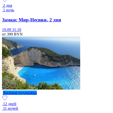
2 дня
1 ночь
Замки: Мир-Несвиж, 2 дня
19.09
31.10
от 399
BYN
Визовая поддержка
12 дней
11 ночей