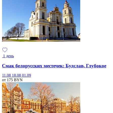
1 день
Смак белорусских местечек: Будслав, Глубокое
11.08
18.08
01.09
от 175
BYN