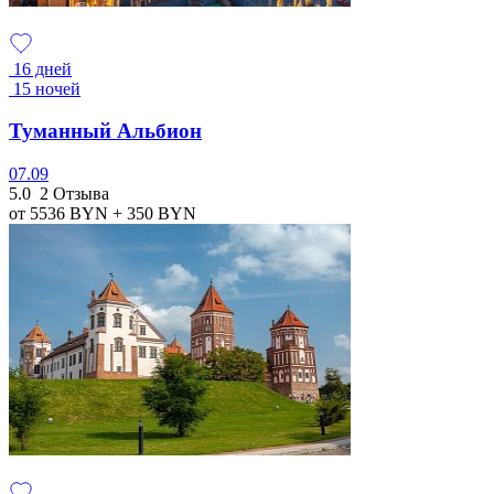
16 дней
15 ночей
Туманный Альбион
07.09
5.0
2 Отзыва
от 5536
BYN
+ 350
BYN