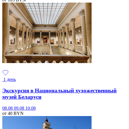
1 день
Экскурсия в Национальный художественный
музей Беларуси
08.08
09.08
10.08
от 40
BYN