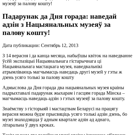
музеяў за палову кошту!
Падарунак да Дня горада: наведай
адзін з Нацыянальных музеяў за
палову кошту!
Дата публикации:
Сентябрь 12, 2013
З 14 верасня і да канца месяца, набыўшы квіток на наведванне
ўсёй экспазіцыі Нацыянальнага гістарычнага ці
Нацыянальнага мастацкага музея, наведвальнікі
атрымліваюць магчымасць наведаць другі музей у гэты ж
дзень усяго толькі за палову кошту
Адмыслова да Дня горада два нацыянальных музея краіны
падрыхтавалі падарунак жыхарам і гасцям горада Мінска –
магчымасць наведаць адзін з гэтых музеяў за палову кошту.
Знаёмству з гісторыяй і мастацтвам Беларусі на працягу
верасня можна будзе прысвяціць усяго толькі адзін дзень, бо
музеі знаходзяцца ў адным квартале адзін ад аднаго,
літаральна ў двух кроках.