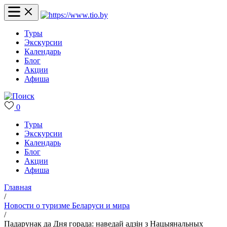
Туры
Экскурсии
Календарь
Блог
Акции
Афиша
0
Туры
Экскурсии
Календарь
Блог
Акции
Афиша
Главная
/
Новости о туризме Беларуси и мира
/
Падарунак да Дня горада: наведай адзін з Нацыянальных