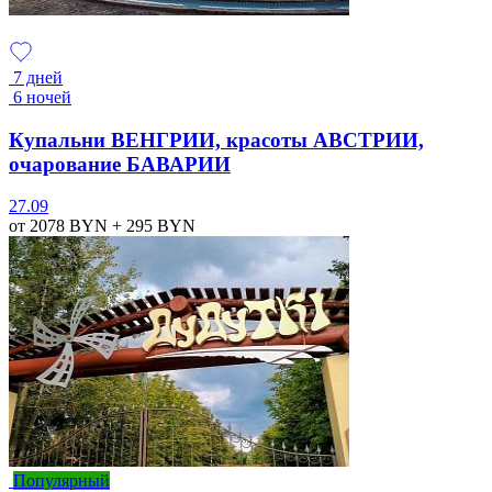
7 дней
6 ночей
Купальни ВЕНГРИИ, красоты АВСТРИИ,
очарование БАВАРИИ
27.09
от 2078
BYN
+ 295
BYN
Популярный