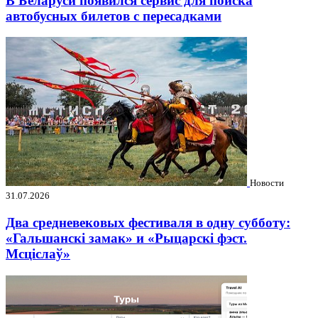
В Беларуси появился сервис для поиска
автобусных билетов с пересадками
Новости
31.07.2026
Два средневековых фестиваля в одну субботу:
«Гальшанскі замак» и «Рыцарскі фэст.
Мсціслаў»