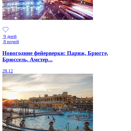
9 дней
8 ночей
Новогодние фейерверки: Париж, Брюгге,
Брюссель, Амстер...
28.12