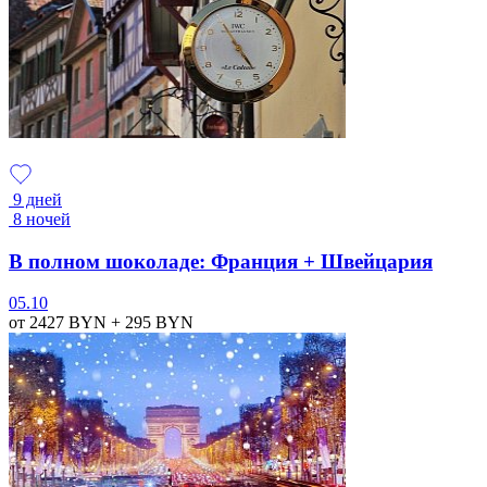
9 дней
8 ночей
В полном шоколаде: Франция + Швейцария
05.10
от 2427
BYN
+ 295
BYN