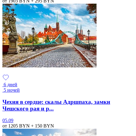
от 1903
BYN
+ 295
BYN
6 дней
5 ночей
Чехия в сердце: скалы Адршпаха, замки
Чешского рая и р...
05.09
от 1205
BYN
+ 150
BYN