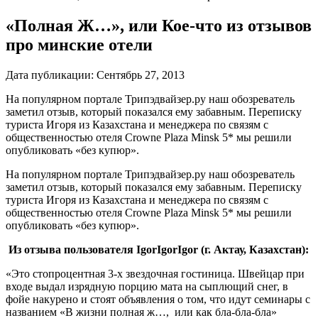
«Полная Ж…», или Кое-что из отзывов
про минские отели
Дата публикации:
Сентябрь 27, 2013
На популярном портале Трипэдвайзер.ру наш обозреватель
заметил отзыв, который показался ему забавным. Переписку
туриста Игоря из Казахстана и менеджера по связям с
общественностью отеля Crowne Plaza Minsk 5* мы решили
опубликовать «без купюр».
На популярном портале Трипэдвайзер.ру наш обозреватель
заметил отзыв, который показался ему забавным. Переписку
туриста Игоря из Казахстана и менеджера по связям с
общественностью отеля Crowne Plaza Minsk 5* мы решили
опубликовать «без купюр».
Из отзыва пользователя IgorIgorIgor (г.
Актау, Казахстан):
«Это стопроцентная 3-х звездочная гостиница. Швейцар при
входе выдал изрядную порцию мата на сыплющий снег, в
фойе накурено и стоят объявления о том, что идут семинары с
названием «В жизни полная ж…, или как бла-бла-бла»