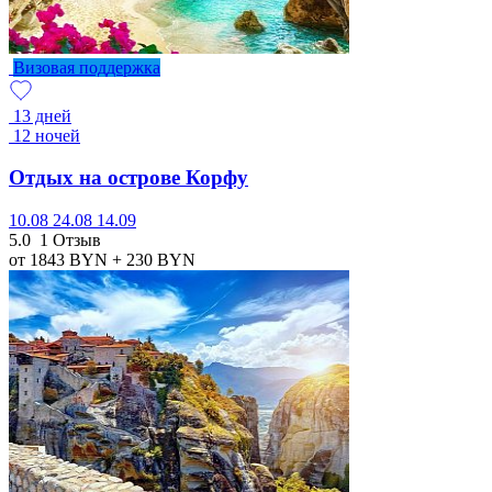
Визовая поддержка
13 дней
12 ночей
Отдых на острове Корфу
10.08
24.08
14.09
5.0
1 Отзыв
от 1843
BYN
+ 230
BYN