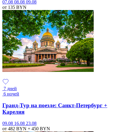
07.08
08.08
09.08
от 135
BYN
7 дней
6 ночей
Гранд-Тур на поезде: Санкт-Петербург +
Карелия
09.08
16.08
23.08
от 482
BYN
+ 450
BYN