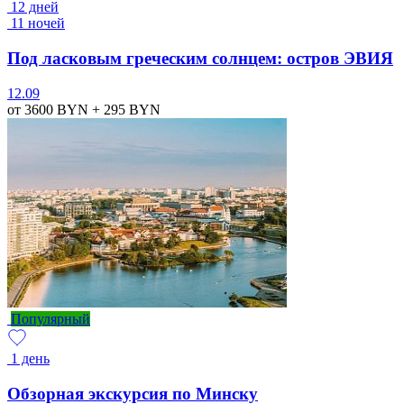
12 дней
11 ночей
Под ласковым греческим солнцем: остров ЭВИЯ
12.09
от 3600
BYN
+ 295
BYN
Популярный
1 день
Обзорная экскурсия по Минску