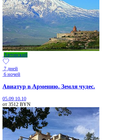
Авторский
7 дней
6 ночей
Авиатур в Армению. Земля чудес.
05.09
10.10
от 3512
BYN