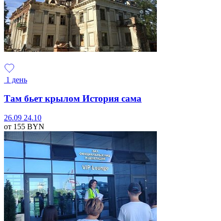
1 день
Там бьет крылом История сама
26.09
24.10
от 155
BYN