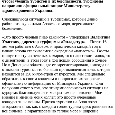
чтобы убедить туристов в их безопасности, турфирмы
направили официальный запрос Министерству
здравоохранения Украины.
Сложившуюся ситуацию в турфирмах, которые давно
работают с курортами Азовского моря, переживают
болезненно.
«Это просто черный пиар какой-то! – утверждает
Валентина
Уласевич, директор турфирмы «Элладатур»
. – Почти 16
лет мы работаем с Азовом, и практически каждый год в
начале сезона сталкиваемся с очередной «напастью». Газеты
пишут то о тучах зеленых комаров, то о нашествии гадюк, то
о дизентерии, в этом году в ход пошли сообщения о холере.
Но в Донецкой области, где ее зарегистрировали, никогда не
отдыхали туристы, это большая промышленная зона, которая
находится за 150 километров от курортов. Мы специально
обратились к своим коллегам и попросили их запросить
официальную информацию от Минздрава Украины. Они
получили ответ о том, что эпидемиологическая ситуация на
курортах благополучная и холеры там не выявлено. Мое
мнение и мнение моих коллег: это просто очередные
конкурентные войны. Приток туристов на Азов хотят
затормозить, так как с каждым годом туризм здесь развивается
все сильнее, а гарантированно теплое море и широкие