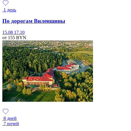
1 день
По дорогам Виленщины
15.08
17.10
от 155
BYN
8 дней
7 ночей