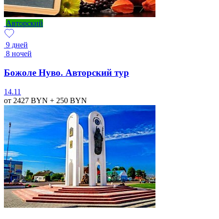
Авторский
9 дней
8 ночей
Божоле Нуво. Авторский тур
14.11
от 2427
BYN
+ 250
BYN