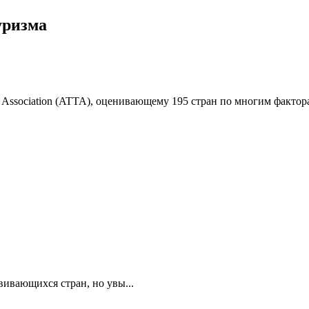
уризма
de Association (ATTA), оценивающему 195 стран по многим факто
вивающихся стран, но увы...