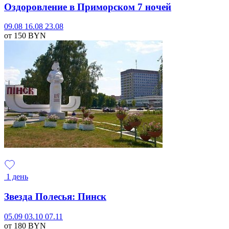
Оздоровление в Приморском 7 ночей
09.08
16.08
23.08
от 150
BYN
1 день
Звезда Полесья: Пинск
05.09
03.10
07.11
от 180
BYN