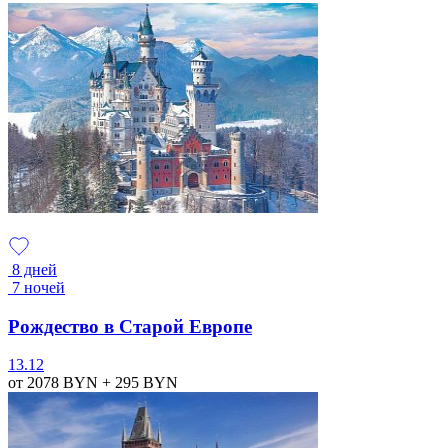
8 дней
7 ночей
Рождество в Старой Европе
13.12
от 2078
BYN
+ 295
BYN