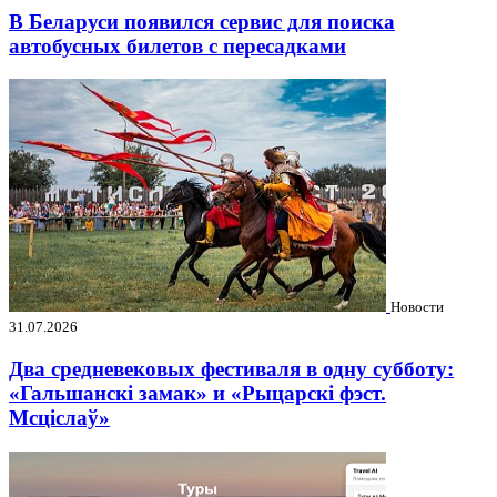
В Беларуси появился сервис для поиска
автобусных билетов с пересадками
Новости
31.07.2026
Два средневековых фестиваля в одну субботу:
«Гальшанскі замак» и «Рыцарскі фэст.
Мсціслаў»