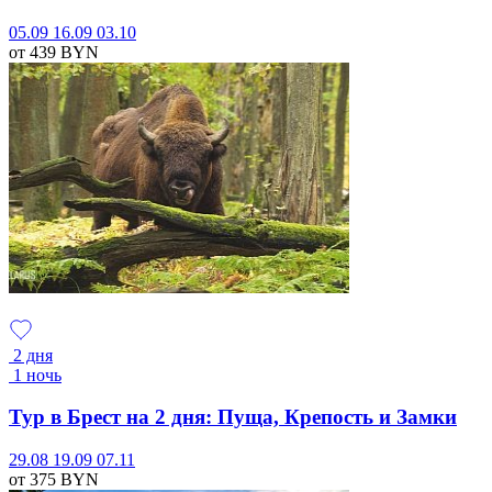
05.09
16.09
03.10
от 439
BYN
2 дня
1 ночь
Тур в Брест на 2 дня: Пуща, Крепость и Замки
29.08
19.09
07.11
от 375
BYN