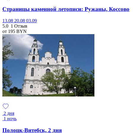
Страницы каменной летописи: Ружаны, Коссово
13.08
20.08
03.09
5.0
1 Отзыв
от 195
BYN
2 дня
1 ночь
Полоцк-Витебск, 2 дня