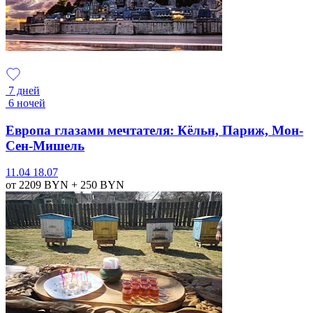
7 дней
6 ночей
Европа глазами мечтателя: Кёльн, Париж, Мон-
Сен-Мишель
11.04
18.07
от 2209
BYN
+ 250
BYN