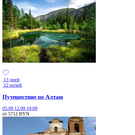
13 дней
12 ночей
Путешествие по Алтаю
05.09
12.09
19.09
от 5712
BYN