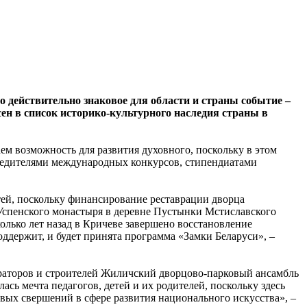
действительно знаковое для области и страны событие –
ен в список историко-культурного наследия страны в
м возможность для развития духовного, поскольку в этом
обедителями международных конкурсов, стипендиатами
стей, поскольку финансирование реставрации дворца
 Успенского монастыря в деревне Пустынки Мстиславского
олько лет назад в Кричеве завершено восстановление
ддержит, и будет принята программа «Замки Беларуси», –
враторов и строителей Жиличский дворцово-парковый ансамбль
ь мечта педагогов, детей и их родителей, поскольку здесь
овых свершений в сфере развития национального искусства», –