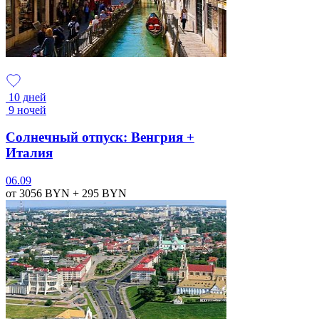
10 дней
9 ночей
Солнечный отпуск: Венгрия +
Италия
06.09
от 3056
BYN
+ 295
BYN