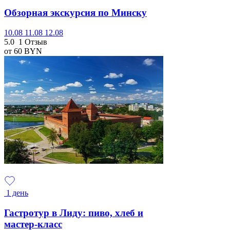
Обзорная экскурсия по Минску
10.08
11.08
12.08
5.0
1 Отзыв
от 60
BYN
1 день
Гастротур в Лиду: пиво, хлеб и
мастер-класс