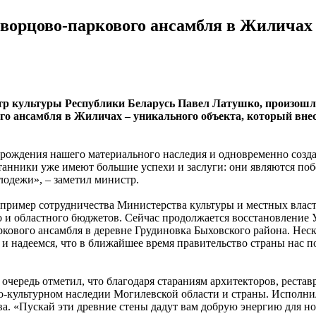
дворцово-паркового ансамбля в Жиличах
р культуры Республики Беларусь Павел Латушко, произошло 
о ансамбля в Жиличах – уникального объекта, который внес
рождения нашего материального наследия и одновременно создае
итанники уже имеют большие успехи и заслуги: они являются п
одежи», – заметил министр.
ий пример сотрудничества Министерства культуры и местных вла
го и областного бюджетов. Сейчас продолжается восстановление
кового ансамбля в деревне Грудиновка Быховского района. Неск
 надеемся, что в ближайшее время правительство страны нас по
очередь отметил, что благодаря стараниям архитекторов, реста
культурном наследии Могилевской области и страны. Исполнилас
тва. «Пускай эти древние стены дадут вам добрую энергию для н