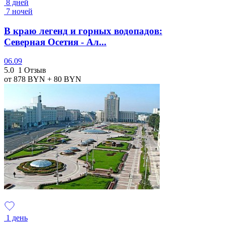
8 дней
7 ночей
В краю легенд и горных водопадов:
Северная Осетия - Ал...
06.09
5.0
1 Отзыв
от 878
BYN
+ 80
BYN
1 день