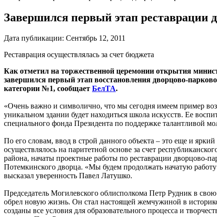
Завершился первый этап реставрации 
Дата публикации:
Сентябрь 12, 2011
Реставрация осуществлялась за счет бюджета
Как отметил на торжественной церемонии открытия минист
завершился первый этап восстановления дворцово-парковог
категории №1, сообщает
БелТА
.
«Очень важно и символично, что мы сегодня имеем пример воз
уникальном здании будет находиться школа искусств. Ее восп
специального фонда Президента по поддержке талантливой мол
По его словам, ввод в строй данного объекта – это еще и ярк
осуществлялось на паритетной основе за счет республиканско
района, начаты проектные работы по реставрации дворцово-пар
Потемкинского дворца. «Мы будем продолжать начатую работу и
высказал уверенность Павел Латушко.
Председатель Могилевского облисполкома Петр Рудник в свою 
обрел новую жизнь. Он стал настоящей жемчужиной в историко-
созданы все условия для образовательного процесса и творчес