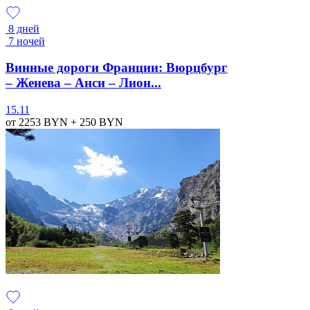
8 дней
7 ночей
Винные дороги Франции: Вюрцбург
– Женева – Анси – Лион...
15.11
от 2253
BYN
+ 250
BYN