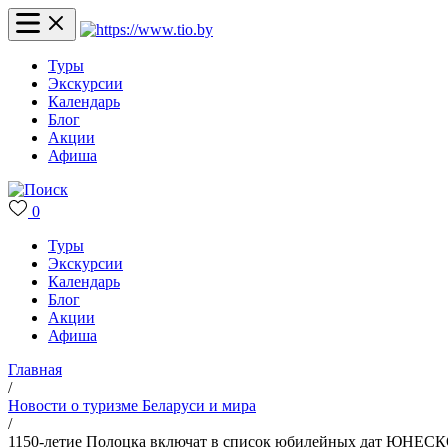
Туры
Экскурсии
Календарь
Блог
Акции
Афиша
0
Туры
Экскурсии
Календарь
Блог
Акции
Афиша
Главная
/
Новости о туризме Беларуси и мира
/
1150-летие Полоцка включат в список юбилейных дат ЮНЕС