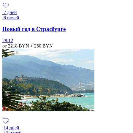
7 дней
6 ночей
Новый год в Страсбурге
28.12
от 2218
BYN
+ 250
BYN
14 дней