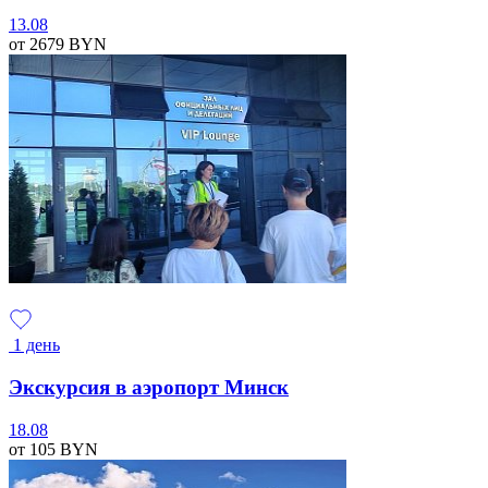
13.08
от 2679
BYN
1 день
Экскурсия в аэропорт Минск
18.08
от 105
BYN