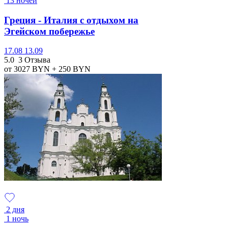
13 ночей
Греция - Италия с отдыхом на
Эгейском побережье
17.08
13.09
5.0
3 Отзыва
от 3027
BYN
+ 250
BYN
2 дня
1 ночь