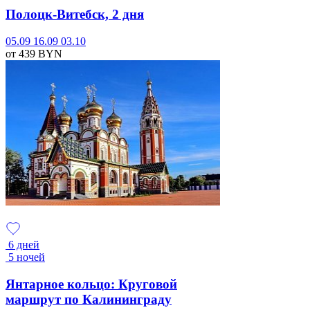
Полоцк-Витебск, 2 дня
05.09
16.09
03.10
от 439
BYN
6 дней
5 ночей
Янтарное кольцо: Круговой
маршрут по Калининграду