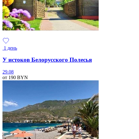
1 день
У истоков Белорусского Полесья
29.08
от 190
BYN