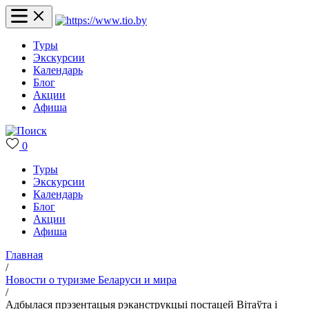
Туры
Экскурсии
Календарь
Блог
Акции
Афиша
0
Туры
Экскурсии
Календарь
Блог
Акции
Афиша
Главная
/
Новости о туризме Беларуси и мира
/
Адбылася прэзентацыя рэканструкцыі постацей Вітаўта і