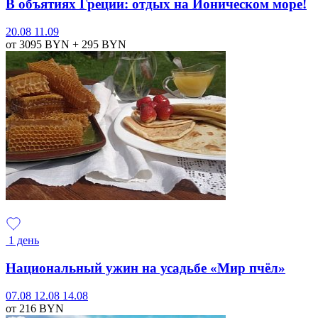
В объятиях Греции: отдых на Ионическом море!
20.08
11.09
от 3095
BYN
+ 295
BYN
1 день
Национальный ужин на усадьбе «Мир пчёл»
07.08
12.08
14.08
от 216
BYN