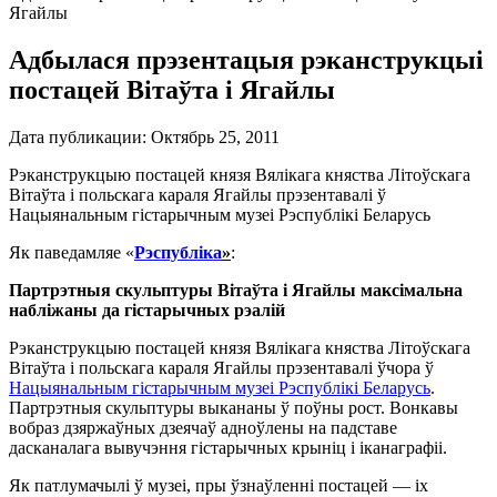
Ягайлы
Адбылася прэзентацыя рэканструкцыі
постацей Вітаўта і Ягайлы
Дата публикации:
Октябрь 25, 2011
Рэканструкцыю постацей князя Вялікага княства Літоўскага
Вітаўта і польскага караля Ягайлы прэзентавалі ў
Нацыянальным гістарычным музеі Рэспублікі Беларусь
Як паведамляе «
Рэспублiка
»
:
Партрэтныя скульптуры Вiтаўта i Ягайлы максімальна
набліжаны да гістарычных рэалій
Рэканструкцыю постацей князя Вялікага княства Літоўскага
Вітаўта і польскага караля Ягайлы прэзентавалі ўчора ў
Нацыянальным гістарычным музеі Рэспублікі Беларусь
.
Партрэтныя скульптуры выкананы ў поўны рост. Вонкавы
вобраз дзяржаўных дзеячаў адноўлены на падставе
дасканалага вывучэння гістарычных крыніц і іканаграфіі.
Як патлумачылі ў музеі, пры ўзнаўленні постацей — іх