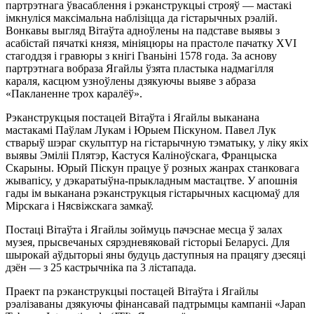
партрэтнага ўвасаблення і рэканструкцыі строяў — мастакі
імкнуліся максімальна наблізіцца да гістарычных рэалій.
Вонкавы выгляд Вітаўта адноўлены на падставе выявы з
асабістай пячаткі князя, мініяцюры на прастоле пачатку XVI
стагоддзя і гравюры з кнігі Гваньіні 1578 года. За аснову
партрэтнага вобраза Ягайлы ўзята пластыка надмагілля
караля, касцюм узноўлены дзякуючы выяве з абраза
«Пакланенне трох каралёў».
Рэканструкцыя постацей Вітаўта і Ягайлы выканана
мастакамі Паўлам Лукам і Юрыем Піскуном. Павел Лук
стварыў шэраг скульптур на гістарычную тэматыку, у ліку якіх
выявы Эміліі Плятэр, Кастуся Каліноўскага, Францыска
Скарыны. Юрый Піскун працуе ў розных жанрах станковага
жывапісу, у дэкаратыўна-прыкладным мастацтве. У апошнія
гады ім выканана рэканструкцыя гістарычных касцюмаў для
Мірскага і Нясвіжскага замкаў.
Постаці Вітаўта і Ягайлы зоймуць пачэснае месца ў залах
музея, прысвечаных сярэдневяковай гісторыі Беларусі. Для
шырокай аўдыторыі яны будуць даступныя на працягу дзесяці
дзён — з 25 кастрычніка па 3 лістапада.
Праект па рэканструкцыі постацей Вітаўта і Ягайлы
рэалізаваны дзякуючы фінансавай падтрымцы кампаніі «Japan