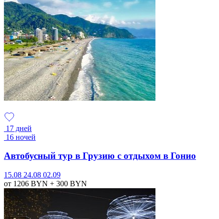
17 дней
16 ночей
Автобусный тур в Грузию с отдыхом в Гонио
15.08
24.08
02.09
от 1206
BYN
+ 300
BYN