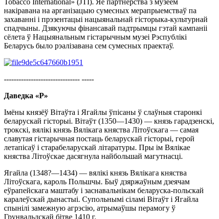
Tobacco International» (JTI). Яе партнёрства з музеем
накіравана на арганізацыю сумесных мерапрыемстваў па
захаванні і прэзентацыі нацыянальнай гісторыка-культурнай
спадчыны. Дзякуючы фінансавай падтрымцы гэтай кампаніі
сёлета ў Нацыянальным гістарычным музеі Рэспублікі
Беларусь было рэалізавана сем сумесных праектаў.
------------------------------- -----
Даведка «Р»
Імёны князёў Вітаўта і Ягайлы ўпісаны ў слаўныя старонкі
беларускай гісторыі. Вітаўт (1350—1430) — князь гарадзенскі,
трокскі, вялікі князь Вялікага княства Літоўскага — самая
славутая гістарычная постаць беларускай гісторыі, герой
летапісаў і старабеларускай літаратуры. Пры ім Вялікае
княства Літоўскае дасягнула найбольшай магутнасці.
Ягайла (1348?—1434) — вялікі князь Вялікага княства
Літоўскага, кароль Польшчы. Быў дзяржаўным дзеячам
еўрапейскага маштабу і заснавальнікам беларуска-польскай
каралеўскай дынастыі. Супольнымі сіламі Вітаўт і Ягайла
спынілі замежную агрэсію, атрымаўшы перамогу ў
Грунвальдскай бітве 1410 г.