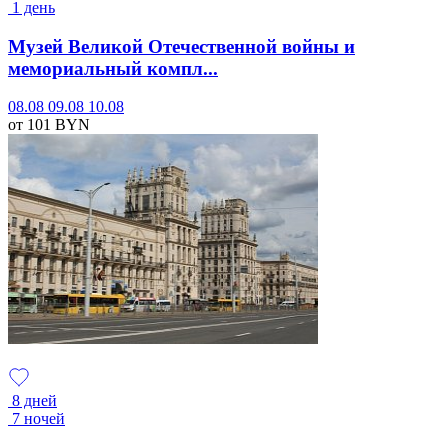
1 день
Музей Великой Отечественной войны и
мемориальный компл...
08.08
09.08
10.08
от 101
BYN
8 дней
7 ночей