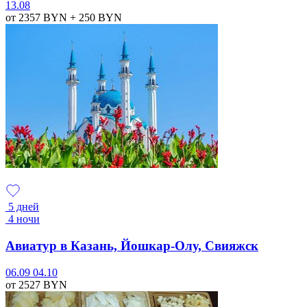
13.08
от 2357
BYN
+ 250
BYN
5 дней
4 ночи
Авиатур в Казань, Йошкар-Олу, Свияжск
06.09
04.10
от 2527
BYN