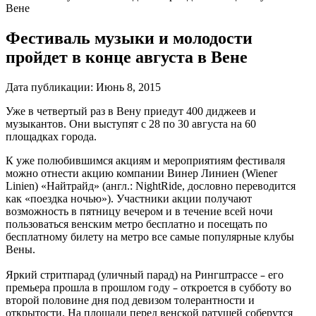
Вене
Фестиваль музыки и молодости
пройдет в конце августа в Вене
Дата публикации:
Июнь 8, 2015
Уже в четвертый раз в Вену приедут 400 диджеев и
музыкантов. Они выступят с 28 по 30 августа на 60
площадках города.
К уже полюбившимся акциям и мероприятиям фестиваля
можно отнести акцию компании Винер Линиен (Wiener
Linien) «Найтрайд» (англ.: NightRide, дословно переводится
как «поездка ночью»). Участники акции получают
возможность в пятницу вечером и в течение всей ночи
пользоваться венским метро бесплатно и посещать по
бесплатному билету на метро все самые популярные клубы
Вены.
–
Яркий стритпарад (уличный парад) на Рингштрассе
его
–
премьера прошла в прошлом году
откроется в субботу во
второй половине дня под девизом толерантности и
открытости. На площади перед венской ратушей соберутся