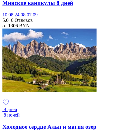
Минские каникулы 8 дней
10.08
24.08
07.09
5.0
6 Отзывов
от 1306
BYN
9 дней
8 ночей
Холодное сердце Альп и магия озер