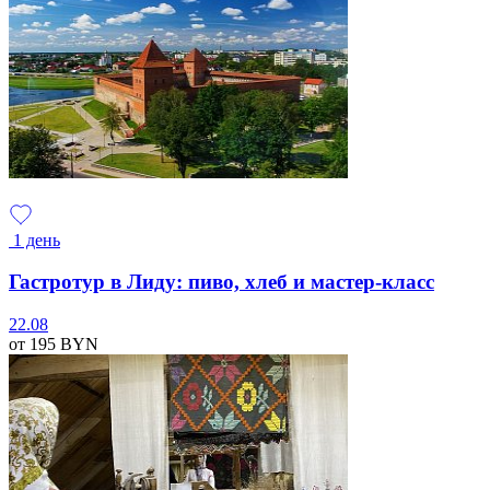
1 день
Гастротур в Лиду: пиво, хлеб и мастер-класс
22.08
от 195
BYN