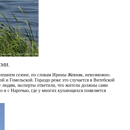
 СМИ.
ынешнем сезоне, по словам Ирины Жевняк, невозможно.
й и Гомельской. Гораздо реже это случается в Витебской
зу людям, эксперты ответили, что жители должны сами
ло и с Нарочью, где у многих купающихся появляется