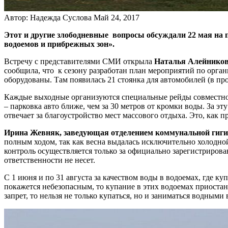
Автор: Надежда Суслова
Май 24, 2017
Этот и другие злободневные вопросы обсуждали 22 мая на п
водоемов и прибрежных зон».
​Встречу с представителями СМИ открыла
Наталья Алейников
сообщила, что к сезону разработан план мероприятий по органи
оборудованы. Там появилась 21 стоянка для автомобилей (в пр
Каждые выходные организуются специальные рейды совместно 
– парковка авто ближе, чем за 30 метров от кромки воды. За э
отвечает за благоустройство мест массового отдыха. Это, как
Ирина Жевняк, заведующая отделением коммунальной гигие
полным ходом, так как весна выдалась исключительно холодной
контроль осуществляется только за официально зарегистрирова
ответственности не несет.
С 1 июня и по 31 августа за качеством воды в водоемах, где ку
покажется небезопасным, то купание в этих водоемах приостанов
запрет, то нельзя не только купаться, но и заниматься водными