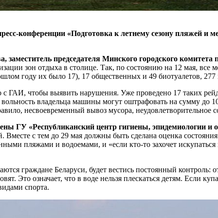
ресс-конференции «Подготовка к летнему сезону пляжей и ме
а, заместитель председателя Минского городского комитета
зации зон отдыха в столице. Так, по состоянию на 12 мая, все м
ошлом году их было 17), 17 общественных и 49 биотуалетов, 277
с ГАИ, чтобы выявить нарушения. Уже проведено 17 таких рей
ту вольность владельца машины могут оштрафовать на сумму до 1
 правило, несвоевременный вывоз мусора, неудовлетворительное
ны ГУ «Республиканский центр гигиены, эпидемиологии и о
. Вместе с тем до 29 мая должны быть сделана оценка состояни
нными пляжами и водоемами, и «если кто-то захочет искупаться в
паются граждане Беларуси, будет вестись постоянный контроль: о
ят. Это означает, что в воде нельзя плескаться детям. Если купа
 видами спорта.