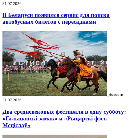
31.07.2026
В Беларуси появился сервис для поиска
автобусных билетов с пересадками
Новости
31.07.2026
Два средневековых фестиваля в одну субботу:
«Гальшанскі замак» и «Рыцарскі фэст.
Мсціслаў»