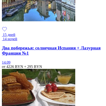
15 дней
14 ночей
Два побережья: солнечная Испания + Лазурная
Франция №1
14.09
от 4226
BYN
+ 295
BYN