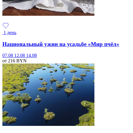
1 день
Национальный ужин на усадьбе «Мир пчёл»
07.08
12.08
14.08
от 216
BYN