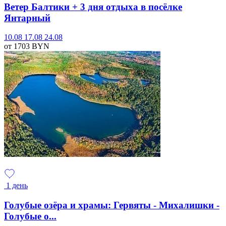
Ветер Балтики + 3 дня отдыха в посёлке
Янтарный
10.08
17.08
24.08
от 1703
BYN
1 день
Голубые озёра и храмы: Гервяты - Михалишки -
Голубые о...