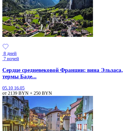
8 дней
7 ночей
Сердце средневековой Франции: вина Эльзаса,
термы Баде...
05.10
16.05
от 2139
BYN
+ 250
BYN