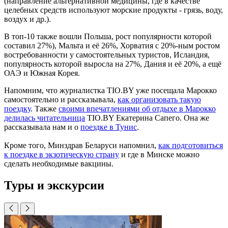
(направление альтернативной медицины, где в качестве
целебных средств используют морские продукты - грязь, воду,
воздух и др.).
В топ-10 также вошли Польша, рост популярности которой
составил 27%), Мальта и её 26%, Хорватия с 20%-ным ростом
востребованности у самостоятельных туристов, Исландия,
популярность которой выросла на 27%, Дания и её 20%, а ещё
ОАЭ и Южная Корея.
Напомним, что журналистка TIO.BY уже посещала Марокко
самостоятельно и рассказывала,
как организовать такую
поездку
. Также
своими впечатлениями об отдыхе в Марокко
делилась читательница
TIO.BY Екатерина Сапего. Она же
рассказывала нам и о
поездке в Тунис
.
Кроме того, Минздрав Беларуси напомнил,
как подготовиться
к поездке в экзотическую страну
и где в Минске можно
сделать необходимые вакцины.
Туры и экскурсии