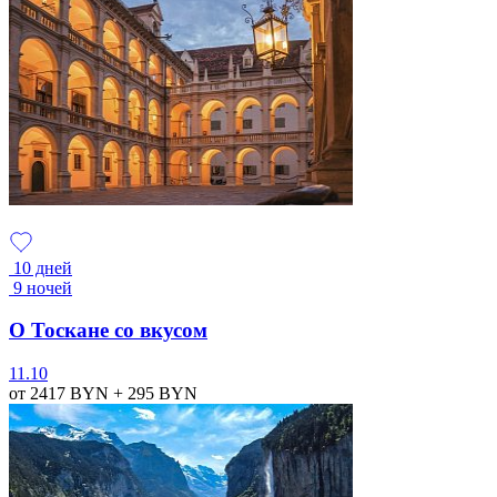
10 дней
9 ночей
О Тоскане со вкусом
11.10
от 2417
BYN
+ 295
BYN