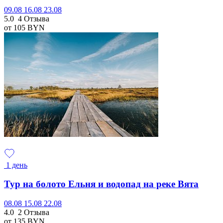
09.08
16.08
23.08
5.0
4 Отзыва
от 105
BYN
1 день
Тур на болото Ельня и водопад на реке Вята
08.08
15.08
22.08
4.0
2 Отзыва
от 135
BYN